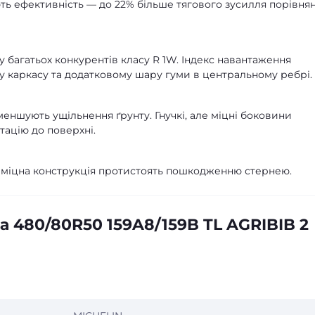
ть ефективність — до 22% більше тягового зусилля порівнян
у багатьох конкурентів класу R 1W. Індекс навантаження
у каркасу та додатковому шару гуми в центральному ребрі.
еншують ущільнення ґрунту. Гнучкі, але міцні боковини
тацію до поверхні.
 міцна конструкція протистоять пошкодженню стернею.
 480/80R50 159A8/159B TL AGRIBIB 2