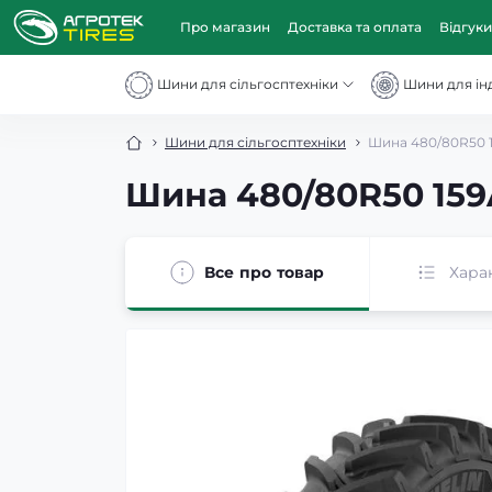
Про магазин
Доставка та оплата
Відгуки
Шини для сільгосптехніки
Шини для інд
Шини для сільгосптехніки
Шина 480/80R50 15
Шина 480/80R50 159A
Все про товар
Хара