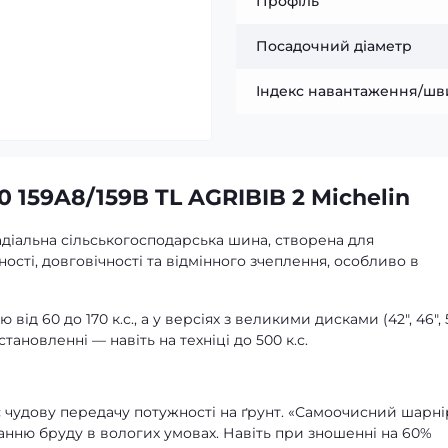
Профіль
Посадочний діаметр
Індекс навантаження/шв
 159A8/159B TL AGRIBIB 2 Michelin
адіальна сільськогосподарська шина, створена для
сті, довговічності та відмінного зчеплення, особливо в
ід 60 до 170 к.с., а у версіях з великими дисками (42″, 46″, 
новленні — навіть на техніці до 500 к.с.
є чудову передачу потужності на ґрунт. «Самоочисний шарні
ню бруду в вологих умовах. Навіть при зношенні на 60%