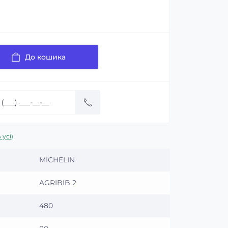
До кошика
 усі)
MICHELIN
AGRIBIB 2
480