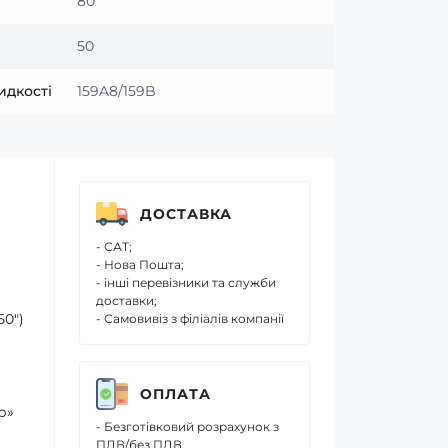
80
50
идкості
159A8/159B
ДОСТАВКА
- САТ;
- Нова Пошта;
- інші перевізники та служби
доставки;
50″)
- Самовивіз з філіалів компанії
ОПЛАТА
р»
- Безготівковий розрахунок з
ПДВ/без ПДВ