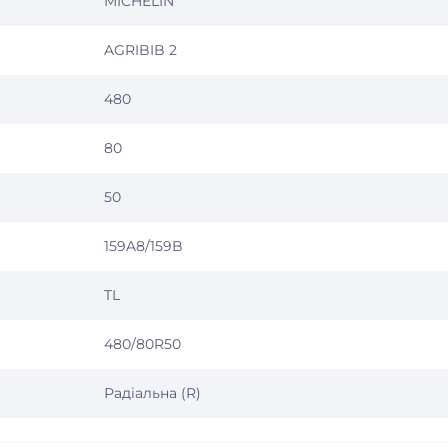
MICHELIN
AGRIBIB 2
480
80
50
159A8/159B
TL
480/80R50
Радіальна (R)