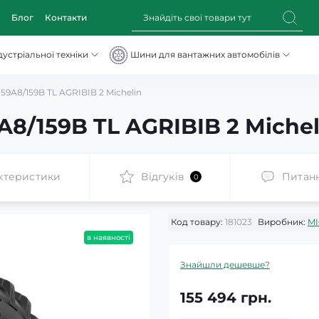
Блог
Контакти
устріальної техніки
Шини для вантажних автомобілів
9A8/159B TL AGRIBIB 2 Michelin
8/159B TL AGRIBIB 2 Michel
ктеристики
Відгуків
Питан
0
Код товару:
181023
Виробник:
MI
в наявності
Знайшли дешевше?
155 494 грн.