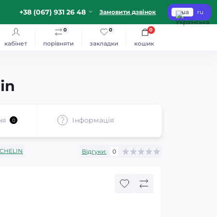
+38 (067) 931 26 48
Замовити дзвінок
ua
ru
0
0
0
кабінет
порівняти
закладки
кошик
in
ня
Iнформація
0
CHELIN
Відгуки:
0