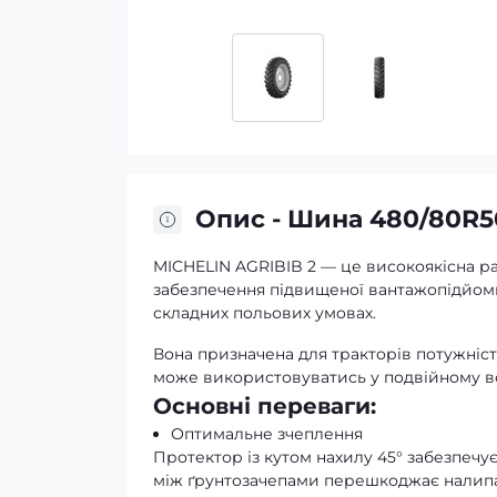
Опис - Шина 480/80R50
MICHELIN AGRIBIB 2 — це високоякісна р
забезпечення підвищеної вантажопідйомно
складних польових умовах.
Вона призначена для тракторів потужністю в
може використовуватись у подвійному вста
Основні переваги:
Оптимальне зчеплення
Протектор із кутом нахилу 45° забезпечу
між ґрунтозачепами перешкоджає налипан