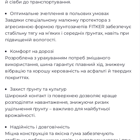
й сівби до транспортування.
Оптимальне зчеплення в польових умовах
Завдяки спеціальному малюнку протектора з
агресивною формою ґрунтозачепів FITKER забезпечує
стабільну тягу на м’яких і середніх ґрунтах, навіть при
підвищеній вологості.
Комфорт на дорозі
Розроблена з урахуванням потреб змішаного
використання, шина гарантує плавний хід, знижену
вібрацію та хорошу керованість на асфальті й твердих
покриттях.
Захист ґрунту та культур
Широкий контакт із поверхнею дозволяє краще
розподіляти навантаження, знижуючи ризик
ущільнення ґрунту – важливо для майбутньої
врожайності.
Надійність і довговічність
Міцна конструкція та якісна гума забезпечують