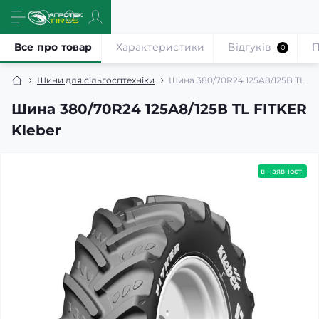
Все про товар
Характеристики
Відгуків
П
0
Шини для сільгосптехніки
Шина 380/70R24 125A8/125В TL FI
Шина 380/70R24 125A8/125В TL FITKER
Kleber
в наявності