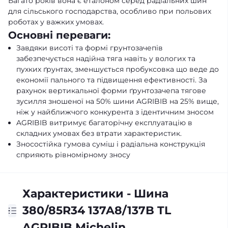
Багато років вона є еталоном серед радіальних шин
для сільського господарства, особливо при польових
роботах у важких умовах.
Основні переваги:
Завдяки висоті та формі грунтозачепів
забезпечується надійна тяга навіть у вологих та
пухких ґрунтах, зменшується пробуксовка що веде до
економії пального та підвищення ефективності. За
рахунок вертикальної форми ґрунтозачепа тягове
зусилля зношеної на 50% шини AGRIBIB на 25% вище,
ніж у найближчого конкурента з ідентичним зносом
AGRIBIB витримує багаторічну експлуатацію в
складних умовах без втрати характеристик.
Зносостійка гумова суміш і радіальна конструкція
сприяють рівномірному зносу
Характеристики - Шина
380/85R34 137A8/137B TL
AGRIBIB Michelin