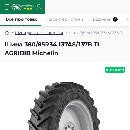
Все про товар
Характеристики
Відгуків
П
0
Шини для сільгосптехніки
Шина 380/85R34 137A8/137B TL AG
Шина 380/85R34 137A8/137B TL
AGRIBIB Michelin
в наявності