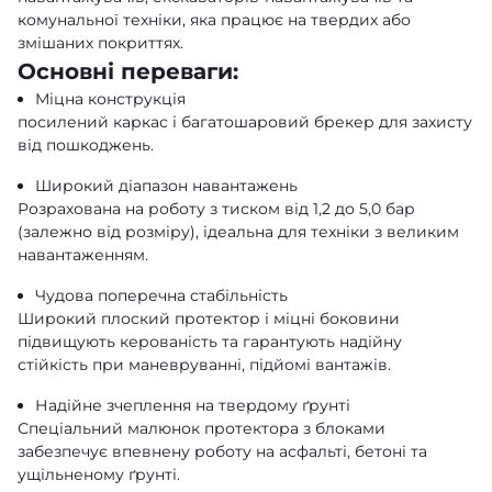
комунальної техніки, яка працює на твердих або
змішаних покриттях.
Основні переваги:
Міцна конструкція
посилений каркас і багатошаровий брекер для захисту
від пошкоджень.
Широкий діапазон навантажень
Розрахована на роботу з тиском від 1,2 до 5,0 бар
(залежно від розміру), ідеальна для техніки з великим
навантаженням.
Чудова поперечна стабільність
Широкий плоский протектор і міцні боковини
підвищують керованість та гарантують надійну
стійкість при маневруванні, підйомі вантажів.
Надійне зчеплення на твердому ґрунті
Спеціальний малюнок протектора з блоками
забезпечує впевнену роботу на асфальті, бетоні та
ущільненому ґрунті.