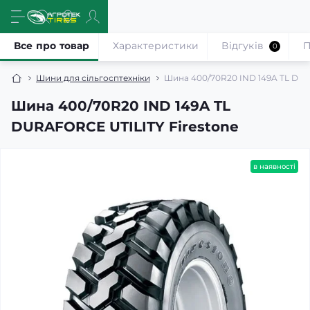
Все про товар
Характеристики
Відгуків
П
0
Шини для сільгосптехніки
Шина 400/70R20 IND 149A TL DUR
Шина 400/70R20 IND 149A TL
DURAFORCE UTILITY Firestone
в наявності