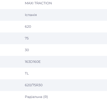
MAXI TRACTION
Іспанія
620
75
30
163D160E
TL
620/75R30
Радіальна (R)