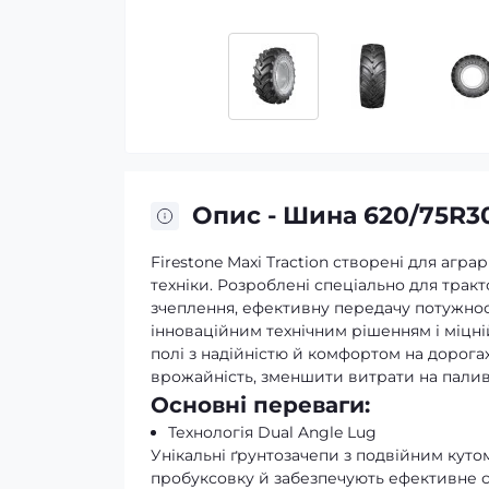
Опис - Шина 620/75R30
Firestone Maxi Traction створені для агра
техніки. Розроблені спеціально для трак
зчеплення, ефективну передачу потужност
інноваційним технічним рішенням і міцній
полі з надійністю й комфортом на дорогах
врожайність, зменшити витрати на паливо
Основні переваги:
Технологія Dual Angle Lug
Унікальні ґрунтозачепи з подвійним куто
пробуксовку й забезпечують ефективне 