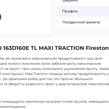
Ширина
Профіль
Посадочний діаметр
 163D160E TL MAXI TRACTION Firesto
ріїв, які вимагають максимальної продуктивності від своєї
торів нового покоління, вони забезпечують максимальне
і на ґрунт і при цьому мінімізують ущільнення ґрунту. Завд
 конструкції, Maxi Traction поєднує високу продуктивність у
. Це ідеальний вибір для тих, хто прагне збільшити
 та зберегти родючість землі у довгостроковій перспектив
м покращують зчеплення на різних типах ґрунтів, зменшують
самоочищення.