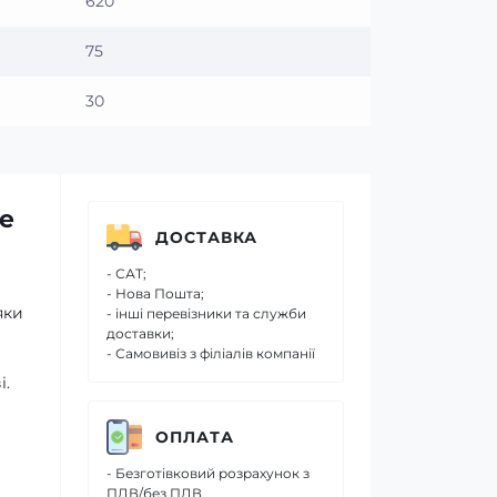
620
75
30
ne
ДОСТАВКА
- САТ;
- Нова Пошта;
яки
- інші перевізники та служби
доставки;
- Самовивіз з філіалів компанії
і.
ОПЛАТА
- Безготівковий розрахунок з
ПДВ/без ПДВ