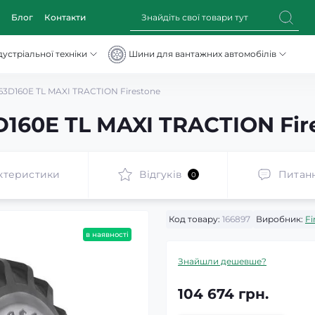
Блог
Контакти
устріальної техніки
Шини для вантажних автомобілів
63D160E TL MAXI TRACTION Firestone
D160E TL MAXI TRACTION Fir
ктеристики
Відгуків
Питан
0
Код товару:
166897
Виробник:
Fi
в наявності
Знайшли дешевше?
104 674 грн.