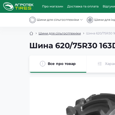
Про магазин
Доставка та оплата
Відгуки
Шини для сільгосптехніки
Шини для інд
Шини для сільгосптехніки
Шина 620/75R30 1
Шина 620/75R30 163
Все про товар
Хара