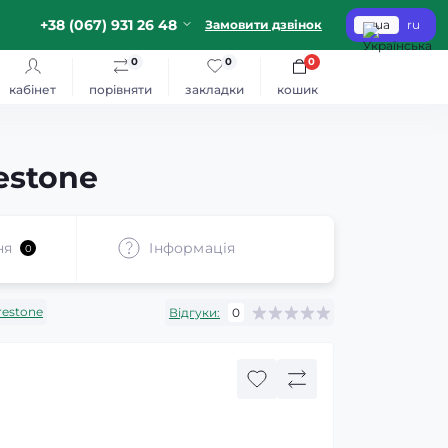
+38 (067) 931 26 48
Замовити дзвінок
ua
ru
0
0
0
кабінет
порівняти
закладки
кошик
estone
ня
Iнформація
0
restone
Відгуки:
0