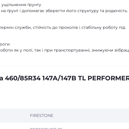
 ущільнення ґрунту
на ґрунт і допомагає зберегти його структуру та родючість.
рмін служби, стійкість до проколів і стабільну роботу під
ороги
оти як у полі, так і при транспортуванні, знижуючи вібраці
а 460/85R34 147A/147B TL PERFORME
FIRESTONE