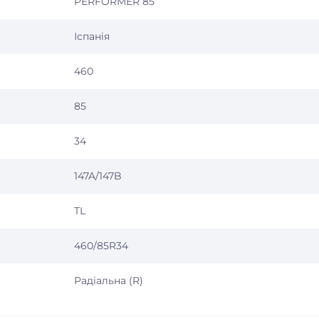
PERFORMER 85
Іспанія
460
85
34
147A/147B
TL
460/85R34
Радіальна (R)