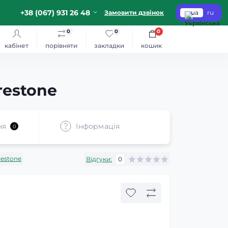
+38 (067) 931 26 48
Замовити дзвінок
ua
ru
0
0
0
кабінет
порівняти
закладки
кошик
restone
ня
Iнформація
0
restone
Відгуки:
0