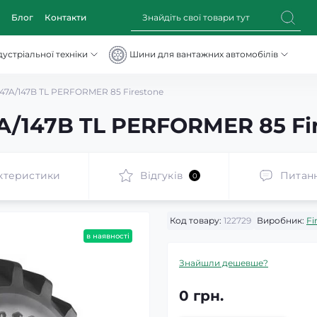
Блог
Контакти
устріальної техніки
Шини для вантажних автомобілів
47A/147B TL PERFORMER 85 Firestone
A/147B TL PERFORMER 85 Fi
ктеристики
Відгуків
Питан
0
Код товару:
122729
Виробник:
Fi
в наявності
Знайшли дешевше?
0 грн.