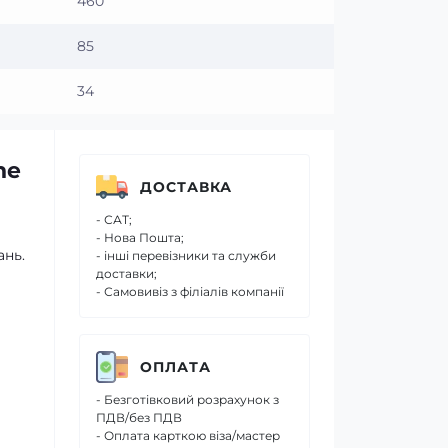
460
85
34
ne
ДОСТАВКА
- САТ;
- Нова Пошта;
ань.
- інші перевізники та служби
доставки;
- Самовивіз з філіалів компанії
ОПЛАТА
- Безготівковий розрахунок з
ПДВ/без ПДВ
- Оплата карткою віза/мастер