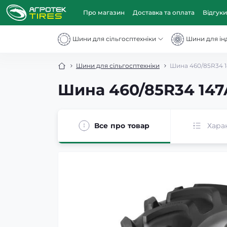
Про магазин
Доставка та оплата
Відгуки
Шини для сільгосптехніки
Шини для інд
Шини для сільгосптехніки
Шина 460/85R34 1
Шина 460/85R34 147
Все про товар
Хара