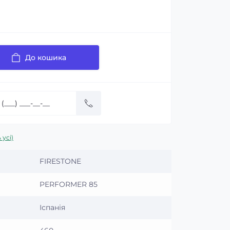
До кошика
 усі)
FIRESTONE
PERFORMER 85
Іспанія