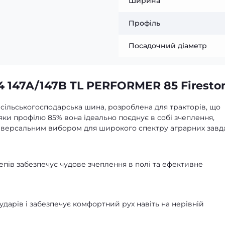
Ширина
Профіль
Посадочний діаметр
4 147A/147B TL PERFORMER 85 Firesto
а сільськогосподарська шина, розроблена для тракторів, що
вдяки профілю 85% вона ідеально поєднує в собі зчеплення,
універсальним вибором для широкого спектру аграрних завд
пів забезпечує чудове зчеплення в полі та ефективне
дарів і забезпечує комфортний рух навіть на нерівній