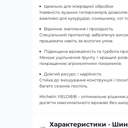
Ідеально для міжрядної обробки
Наявність вузьких типорозмірів дозволя
важливо для кукурудзи, соняшнику, сої т
Відмінне зчеплення і прохідність
Спеціальний протектор забезпечує високу 
працювати навіть за вологих умов.
Підвищена врожайність та турбота про
Менше ущільнення ґрунту = кращий розв
покращенню агрономічних показників.
Довгий ресурс і надійність
Стійка до зношування конструкція і пос
багато сезонів поспіль.
Michelin YIELDBIB – оптимальне рішення 
досягти максимального врожаю без шкод
Характеристики - Шин