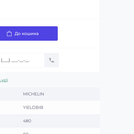
До кошика
 усі)
MICHELIN
YIELDBIB
480