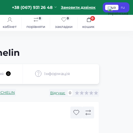
+38 (067) 931 26 48
Замовити дзвінок
ua
ru
0
0
0
кабінет
порівняти
закладки
кошик
elin
ня
Iнформація
0
ICHELIN
Відгуки:
0