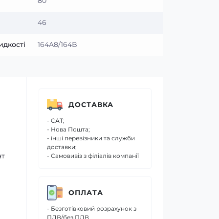
80
46
идкості
164A8/164B
ДОСТАВКА
- САТ;
- Нова Пошта;
- інші перевізники та служби
доставки;
нт
- Самовивіз з філіалів компанії
ОПЛАТА
- Безготівковий розрахунок з
ПДВ/без ПДВ