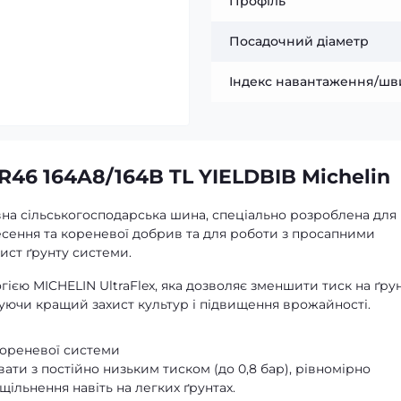
Профіль
Посадочний діаметр
Індекс навантаження/шв
46 164A8/164B TL YIELDBIB Michelin
на сільськогосподарська шина, спеціально розроблена для
есення та кореневої добрив та для роботи з просапними
хист ґрунту системи.
єю MICHELIN UltraFlex, яка дозволяє зменшити тиск на ґру
чуючи кращий захист культур і підвищення врожайності.
кореневої системи
ати з постійно низьким тиском (до 0,8 бар), рівномірно
ільнення навіть на легких ґрунтах.