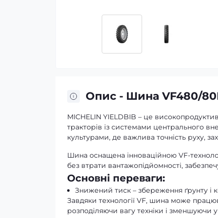
Опис - Шина VF480/80R
MICHELIN YIELDBIB – це високопродуктив
тракторів із системами центрального вн
культурами, де важлива точність руху, за
Шина оснащена інноваційною VF-технологі
без втрати вантажопідйомності, забезпе
Основні переваги:
Знижений тиск – збереження ґрунту і 
Завдяки технології VF, шина може працюв
розподіляючи вагу техніки і зменшуючи ущ