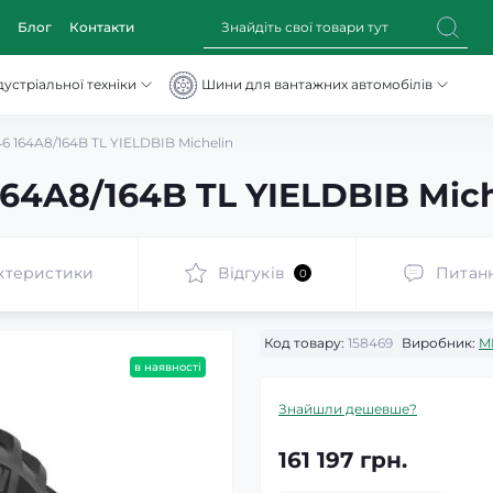
Блог
Контакти
устріальної техніки
Шини для вантажних автомобілів
 164A8/164B TL YIELDBIB Michelin
64A8/164B TL YIELDBIB Mich
ктеристики
Відгуків
Питан
0
Код товару:
158469
Виробник:
M
в наявності
Знайшли дешевше?
161 197 грн.