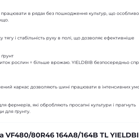
є працювати в рядах без пошкодження культур, що особливо
ощо.
тягу і стабільність руху в полі, що дозволяє ефективніше
 ґрунт
иток рослин = більше врожаю. YIELDBIB безпосередньо сп
илений каркас дозволяють шині працювати в інтенсивних ум
для фермерів, які обробляють просапні культури і прагнуть
и для ґрунту.
а VF480/80R46 164A8/164B TL YIELDB