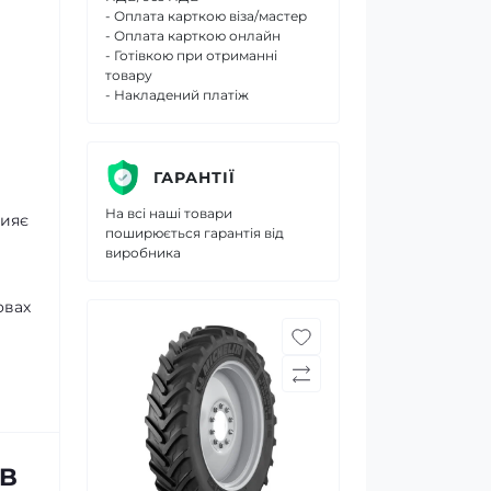
- Оплата карткою віза/мастер
- Оплата карткою онлайн
- Готівкою при отриманні
товару
- Накладений платіж
ГАРАНТІЇ
На всі наші товари
рияє
поширюється гарантія від
виробника
овах
IB