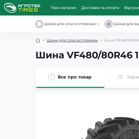
Про магазин
Доставка та оплата
Відгуки
Шини для сільгосптехніки
Шини для інд
Шини для сільгосптехніки
Шина VF480/80R46
Шина VF480/80R46 1
Все про товар
Хара