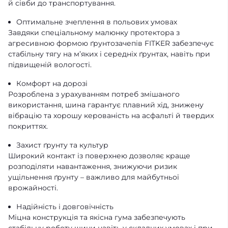
й сівби до транспортування.
Оптимальне зчеплення в польових умовах
Завдяки спеціальному малюнку протектора з
агресивною формою ґрунтозачепів FITKER забезпечує
стабільну тягу на м’яких і середніх ґрунтах, навіть при
підвищеній вологості.
Комфорт на дорозі
Розроблена з урахуванням потреб змішаного
використання, шина гарантує плавний хід, знижену
вібрацію та хорошу керованість на асфальті й твердих
покриттях.
Захист ґрунту та культур
Широкий контакт із поверхнею дозволяє краще
розподіляти навантаження, знижуючи ризик
ущільнення ґрунту – важливо для майбутньої
врожайності.
Надійність і довговічність
Міцна конструкція та якісна гума забезпечують