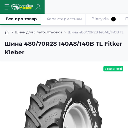
Все про товар
Характеристики
Відгуків
П
0
Шини для сільгосптехніки
Шина 480/70R28 140A8/140B TL Fit
Шина 480/70R28 140A8/140B TL Fitker
Kleber
в наявності