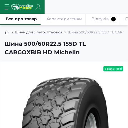
Все про товар
Характеристики
Відгуків
П
0
Шини для сільгосптехніки
Шина 500/60R22.5 155D TL CARGO
Шина 500/60R22.5 155D TL
CARGOXBIB HD Michelin
в наявності