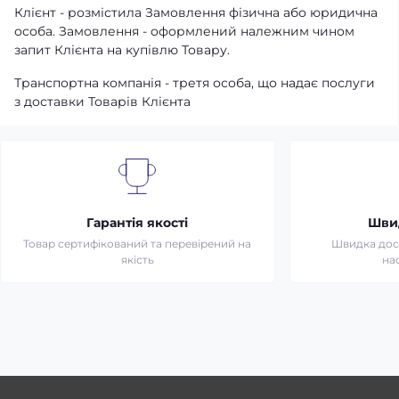
Клієнт - розмістила Замовлення фізична або юридична
особа. Замовлення - оформлений належним чином
запит Клієнта на купівлю Товару.
Транспортна компанія - третя особа, що надає послуги
з доставки Товарів Клієнта
Гарантія якості
Шви
Товар сертифікований та перевірений на
Швидка дост
якість
на