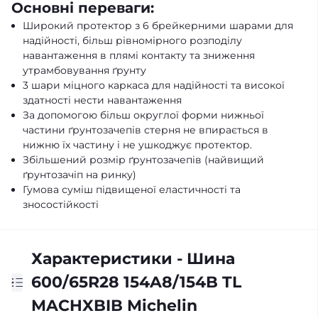
Основні переваги:
Широкий протектор з 6 брейкерними шарами для
надійності, більш рівномірного розподілу
навантаження в плямі контакту та зниження
утрамбовування ґрунту
3 шари міцного каркаса для надійності та високої
здатності нести навантаження
За допомогою більш округлої форми нижньої
частини ґрунтозачепів стерня не впирається в
нижню їх частину і не ушкоджує протектор.
Збільшений розмір ґрунтозачепів (найвищий
ґрунтозачіп на ринку)
Гумова суміш підвищеної еластичності та
зносостійкості
Характеристики - Шина
600/65R28 154A8/154B TL
MACHXBIB Michelin