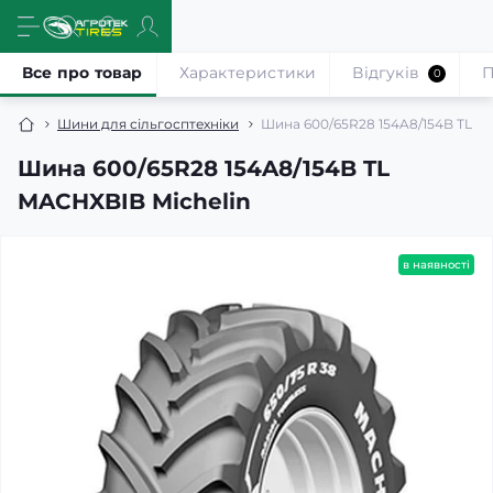
Все про товар
Характеристики
Відгуків
П
0
Шини для сільгосптехніки
Шина 600/65R28 154A8/154B TL M
Шина 600/65R28 154A8/154B TL
MACHXBIB Michelin
в наявності