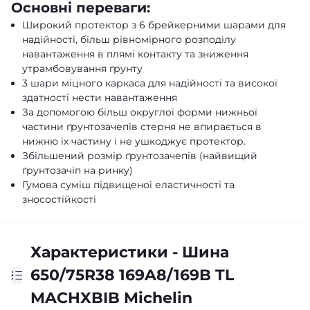
Основні переваги:
Широкий протектор з 6 брейкерними шарами для
надійності, більш рівномірного розподілу
навантаження в плямі контакту та зниження
утрамбовування ґрунту
3 шари міцного каркаса для надійності та високої
здатності нести навантаження
За допомогою більш округлої форми нижньої
частини ґрунтозачепів стерня не впирається в
нижню їх частину і не ушкоджує протектор.
Збільшений розмір ґрунтозачепів (найвищий
ґрунтозачіп на ринку)
Гумова суміш підвищеної еластичності та
зносостійкості
Характеристики - Шина
650/75R38 169A8/169B TL
MACHXBIB Michelin