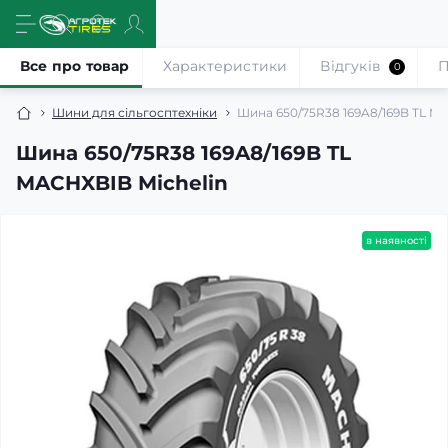
Все про товар
Характеристики
Відгуків
П
0
Шини для сільгосптехніки
Шина 650/75R38 169A8/169B TL M
Шина 650/75R38 169A8/169B TL
MACHXBIB Michelin
в наявності