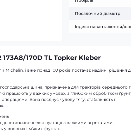
Профіль
Посадочний діаметр
Індекс навантаження/шв
 173A8/170D TL Topker Kleber
и Michelin, і вже понад 100 років постачає надійні рішення 
огосподарська шина, призначена для тракторів середнього т
, які працюють у важких умовах, з глибоким обробітком ґрунт
ераціями. Вона поєднує чудову тягу, стабільність і
х.
жень
 до інтенсивної експлуатації з важкими агрегатами,
ь у вологих і м’яких ґрунтах.