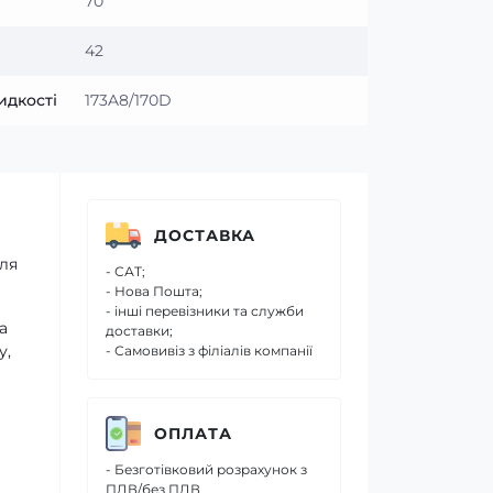
70
42
идкості
173A8/170D
ДОСТАВКА
для
- САТ;
- Нова Пошта;
- інші перевізники та служби
а
доставки;
у,
- Самовивіз з філіалів компанії
ОПЛАТА
- Безготівковий розрахунок з
ПДВ/без ПДВ