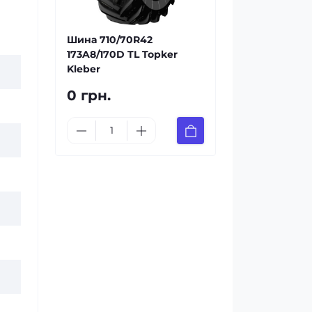
Шина 710/70R42
173A8/170D TL Topker
Kleber
0 грн.