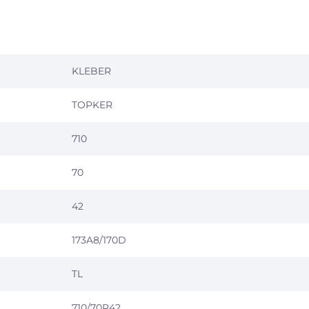
KLEBER
TOPKER
710
70
42
173A8/170D
TL
710/70R42