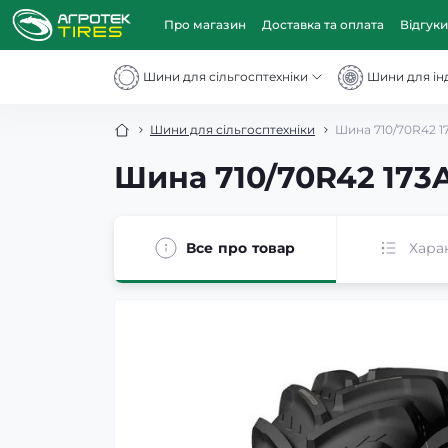
Про магазин
Доставка та оплата
Відгуки
Шини для сільгосптехніки
Шини для інд
Шини для сільгосптехніки
Шина 710/70R42 17
Шина 710/70R42 173A
Все про товар
Хара