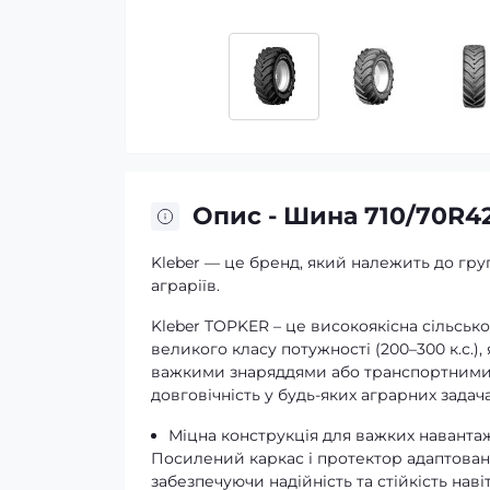
Опис - Шина 710/70R42
Kleber — це бренд, який належить до груп
аграріїв.
Kleber TOPKER – це високоякісна сільськ
великого класу потужності (200–300 к.с.)
важкими знаряддями або транспортними оп
довговічність у будь-яких аграрних задача
Міцна конструкція для важких наванта
Посилений каркас і протектор адаптовані
забезпечуючи надійність та стійкість навіт