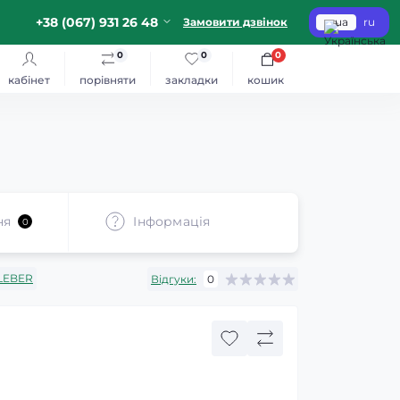
+38 (067) 931 26 48
Замовити дзвінок
ua
ru
0
0
0
кабінет
порівняти
закладки
кошик
ня
Iнформація
0
LEBER
Відгуки:
0