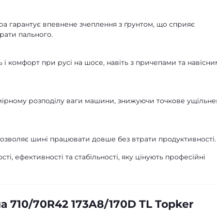
а гарантує впевнене зчеплення з ґрунтом, що сприяє
трати пального.
 і комфорт при русі на шосе, навіть з причепами та навісни
ірному розподілу ваги машини, знижуючи точкове ущільне
озволяє шині працювати довше без втрати продуктивності.
сті, ефективності та стабільності, яку цінують професійні
 710/70R42 173A8/170D TL Topker