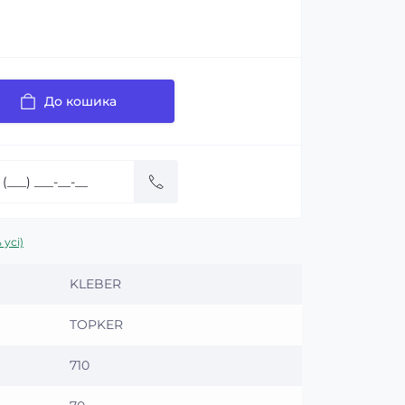
До кошика
 усі)
KLEBER
TOPKER
710