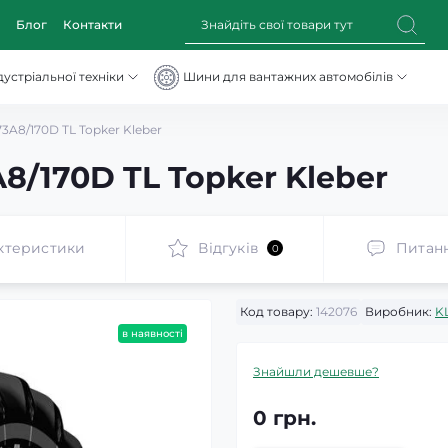
Блог
Контакти
устріальної техніки
Шини для вантажних автомобілів
3A8/170D TL Topker Kleber
8/170D TL Topker Kleber
ктеристики
Відгуків
Питан
0
Код товару:
142076
Виробник:
K
в наявності
Знайшли дешевше?
0 грн.