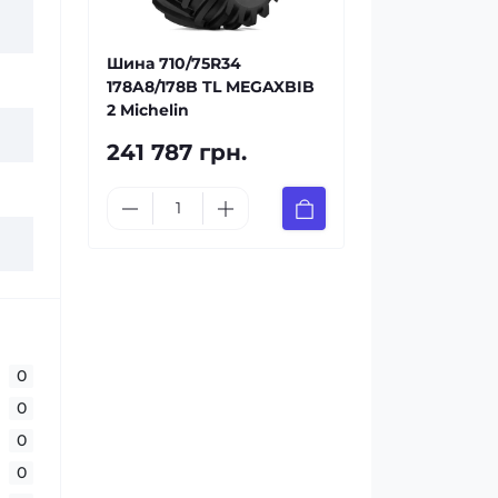
Шина 710/75R34
178A8/178B TL MEGAXBIB
2 Michelin
241 787 грн.
0
0
0
0