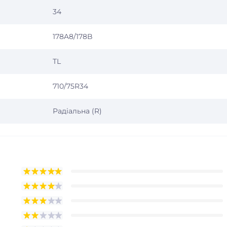
34
178A8/178B
TL
710/75R34
Радіальна (R)