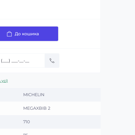
До кошика
 усі)
MICHELIN
MEGAXBIB 2
710