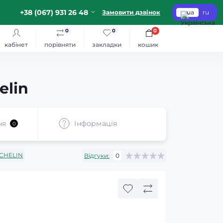
+38 (067) 931 26 48
Замовити дзвінок
ua
ru
0
0
0
кабінет
порівняти
закладки
кошик
elin
ня
Iнформація
0
CHELIN
Відгуки:
0