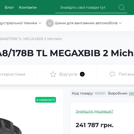
Блог
Контакти
устріальної техніки
Шини для вантажних автомобілів
78A8/178B TL MEGAXBIB 2 Michelin
8/178B TL MEGAXBIB 2 Mich
ктеристики
Відгуків
Питан
0
Код товару:
186661
Виробник:
MI
в наявності
Знайшли дешевше?
241 787 грн.