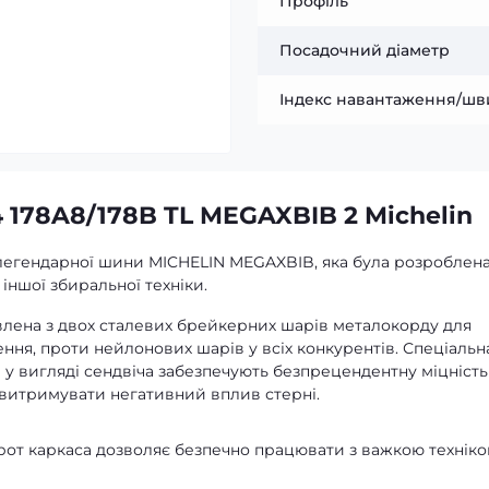
Профіль
Посадочний діаметр
Індекс навантаження/шв
 178A8/178B TL MEGAXBIB 2 Michelin
легендарної шини MICHELIN MEGAXBIB, яка була розроблен
іншої збиральної техніки.
лена з двох сталевих брейкерних шарів металокорду для
ння, проти нейлонових шарів у всіх конкурентів. Спеціальн
 у вигляді сендвіча забезпечують безпрецендентну міцність
 витримувати негативний вплив стерні.
рот каркаса дозволяє безпечно працювати з важкою техніко