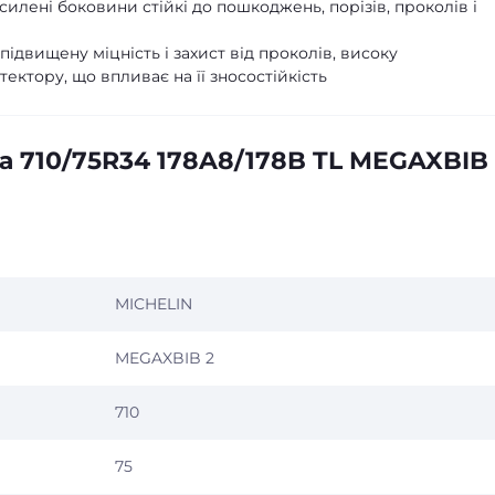
илені боковини стійкі до пошкоджень, порізів, проколів і
ідвищену міцність і захист від проколів, високу
тектору, що впливає на її зносостійкість
а 710/75R34 178A8/178B TL MEGAXBIB
MICHELIN
MEGAXBIB 2
710
75