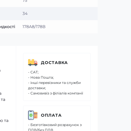
75
34
идкості
178A8/178B
ДОСТАВКА
а
- САТ;
- Нова Пошта;
- інші перевізники та служби
доставки;
а
- Самовивіз з філіалів компанії
 та
ОПЛАТА
ю та
- Безготівковий розрахунок з
ПДВ/без ПДВ