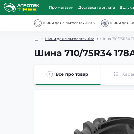
Про магазин
Доставка та оплата
Відгуки
Шини для сільгосптехніки
Шини для інд
Шини для сільгосптехніки
Шина 710/75R34 1
Шина 710/75R34 178A
Все про товар
Хара