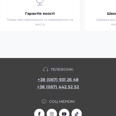
Гарантія якості
Шви
Товар сертифікований та перевірений на
Швидка дост
якість
на
ТЕЛЕФОНИ:
+38 (067) 931 26 48
+38 (067) 442 52 52
СОЦ МЕРЕЖІ: