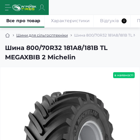
Все про товар
Характеристики
Відгуків
П
0
Шини для сільгосптехніки
Шина 800/70R32 181A8/181B TL ME
Шина 800/70R32 181A8/181B TL
MEGAXBIB 2 Michelin
в наявності