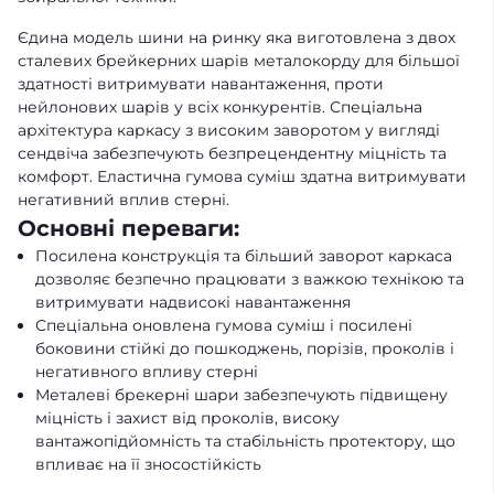
Єдина модель шини на ринку яка виготовлена з двох
сталевих брейкерних шарів металокорду для більшої
здатності витримувати навантаження, проти
нейлонових шарів у всіх конкурентів. Спеціальна
архітектура каркасу з високим заворотом у вигляді
сендвіча забезпечують безпрецендентну міцність та
комфорт. Еластична гумова суміш здатна витримувати
негативний вплив стерні.
Основні переваги:
Посилена конструкція та більший заворот каркаса
дозволяє безпечно працювати з важкою технікою та
витримувати надвисокі навантаження
Спеціальна оновлена гумова суміш і посилені
боковини стійкі до пошкоджень, порізів, проколів і
негативного впливу стерні
Металеві брекерні шари забезпечують підвищену
міцність і захист від проколів, високу
вантажопідйомність та стабільність протектору, що
впливає на її зносостійкість