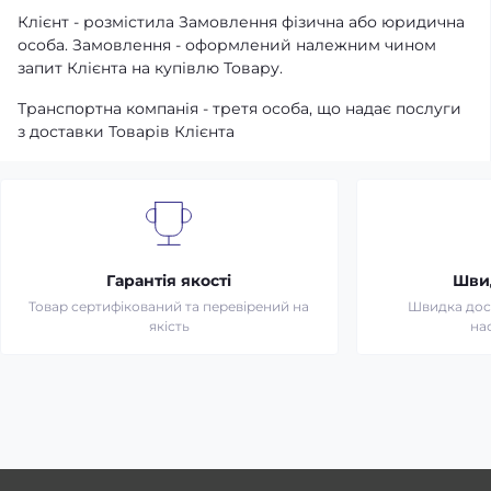
Клієнт - розмістила Замовлення фізична або юридична
особа. Замовлення - оформлений належним чином
запит Клієнта на купівлю Товару.
Транспортна компанія - третя особа, що надає послуги
з доставки Товарів Клієнта
Гарантія якості
Шви
Товар сертифікований та перевірений на
Швидка дост
якість
на