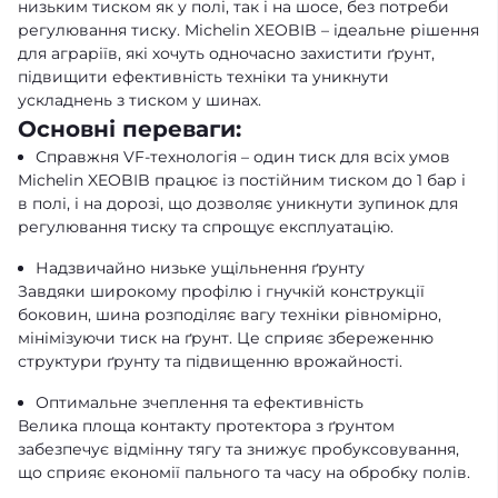
низьким тиском як у полі, так і на шосе, без потреби
регулювання тиску. Michelin XEOBIB – ідеальне рішення
для аграріїв, які хочуть одночасно захистити ґрунт,
підвищити ефективність техніки та уникнути
ускладнень з тиском у шинах.
Основні переваги:
Справжня VF-технологія – один тиск для всіх умов
Michelin XEOBIB працює із постійним тиском до 1 бар і
в полі, і на дорозі, що дозволяє уникнути зупинок для
регулювання тиску та спрощує експлуатацію.
Надзвичайно низьке ущільнення ґрунту
Завдяки широкому профілю і гнучкій конструкції
боковин, шина розподіляє вагу техніки рівномірно,
мінімізуючи тиск на ґрунт. Це сприяє збереженню
структури ґрунту та підвищенню врожайності.
Оптимальне зчеплення та ефективність
Велика площа контакту протектора з ґрунтом
забезпечує відмінну тягу та знижує пробуксовування,
що сприяє економії пального та часу на обробку полів.