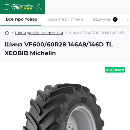
Все про товар
Характеристики
Відгуків
П
0
Шини для сільгосптехніки
Шина VF600/60R28 146A8/146D TL
Шина VF600/60R28 146A8/146D TL
XEOBIB Michelin
в наявності