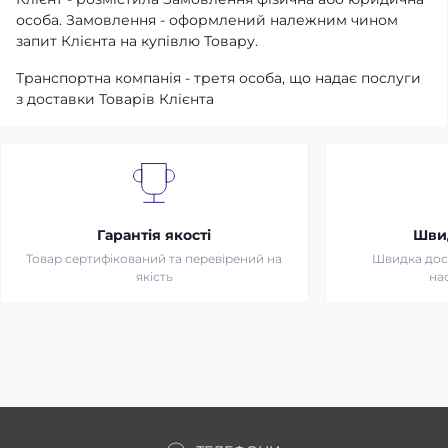
особа. Замовлення - оформлений належним чином
запит Клієнта на купівлю Товару.
Транспортна компанія - третя особа, що надає послуги
з доставки Товарів Клієнта
Гарантія якості
Шви
Товар сертифікований та перевірений на
Швидка дост
якість
на