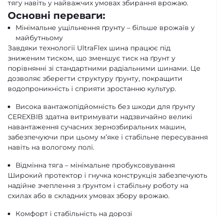
тягу навіть у найважчих умовах збирання врожаю.
Основні переваги:
Мінімальне ущільнення ґрунту – більше врожаїв у
майбутньому
Завдяки технології UltraFlex шина працює під
зниженим тиском, що зменшує тиск на ґрунт у
порівнянні зі стандартними радіальними шинами. Це
дозволяє зберегти структуру ґрунту, покращити
водопроникність і сприяти зростанню культур.
Висока вантажопідйомність без шкоди для ґрунту
CEREXBIB здатна витримувати надзвичайно великі
навантаження сучасних зернозбиральних машин,
забезпечуючи при цьому м’яке і стабільне пересування
навіть на вологому полі.
Відмінна тяга – мінімальне пробуксовування
Широкий протектор і гнучка конструкція забезпечують
надійне зчеплення з ґрунтом і стабільну роботу на
схилах або в складних умовах збору врожаю.
Комфорт і стабільність на дорозі