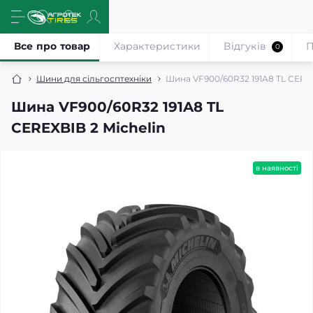
Все про товар
Характеристики
Відгуків
П
0
Шини для сільгосптехніки
Шина VF900/60R32 191A8 TL CEREX
Шина VF900/60R32 191A8 TL
CEREXBIB 2 Michelin
в наявності