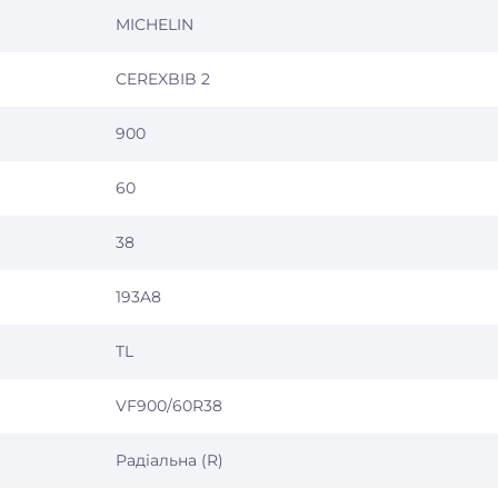
MICHELIN
CEREXBIB 2
900
60
38
193A8
TL
VF900/60R38
Радіальна (R)