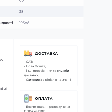
60
38
идкості
193A8
ДОСТАВКА
ою
- САТ;
- Нова Пошта;
- інші перевізники та служби
доставки;
- Самовивіз з філіалів компанії
і зі
ОПЛАТА
- Безготівковий розрахунок з
ПДВ/без ПДВ