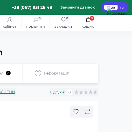
+38 (067) 931 26 48
Замовити дзвінок
ua
ru
0
0
0
кабінет
порівняти
закладки
кошик
n
ня
Iнформація
0
ICHELIN
Відгуки:
0