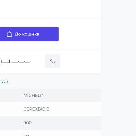
До кошика
 усі)
MICHELIN
CEREXBIB 2
900