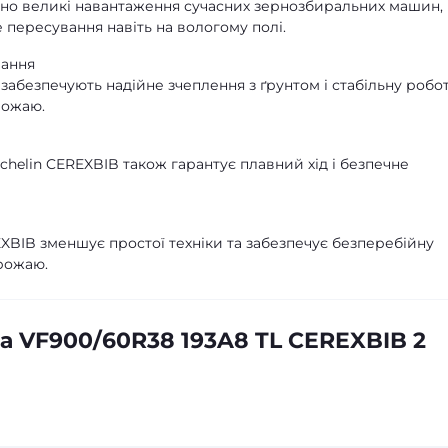
но великі навантаження сучасних зернозбиральних машин,
 пересування навіть на вологому полі.
вання
забезпечують надійне зчеплення з ґрунтом і стабільну робо
рожаю.
chelin CEREXBIB також гарантує плавний хід і безпечне
EXBIB зменшує простої техніки та забезпечує безперебійну
рожаю.
а VF900/60R38 193A8 TL CEREXBIB 2