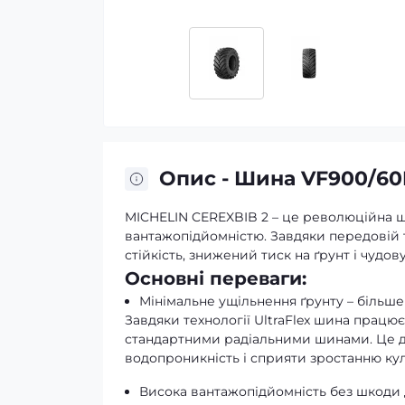
Опис - Шина VF900/60R
MICHELIN CEREXBIB 2 – це революційна ш
вантажопідйомністю. Завдяки передовій т
стійкість, знижений тиск на ґрунт і чудо
Основні переваги:
Мінімальне ущільнення ґрунту – більш
Завдяки технології UltraFlex шина працює
стандартними радіальними шинами. Це д
водопроникність і сприяти зростанню кул
Висока вантажопідйомність без шкоди 