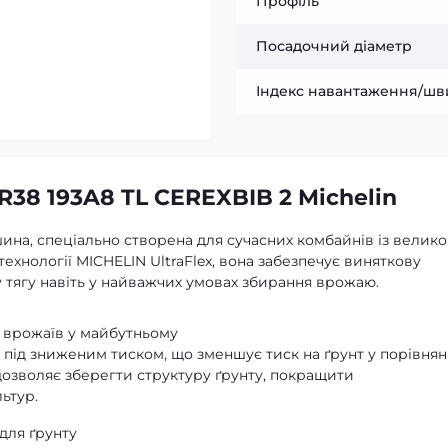
Профіль
Посадочний діаметр
Індекс навантаження/шв
38 193A8 TL CEREXBIB 2 Michelin
ина, спеціально створена для сучасних комбайнів із велик
ехнології MICHELIN UltraFlex, вона забезпечує виняткову
ву тягу навіть у найважчих умовах збирання врожаю.
е врожаїв у майбутньому
 під зниженим тиском, що зменшує тиск на ґрунт у порівнянн
озволяє зберегти структуру ґрунту, покращити
ьтур.
для ґрунту