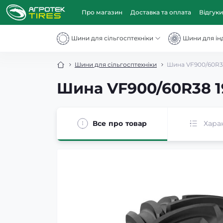
Про магазин
Доставка та оплата
Відгуки
Шини для сільгосптехніки
Шини для інд
Шини для сільгосптехніки
Шина VF900/60R38
Шина VF900/60R38 1
Все про товар
Хара