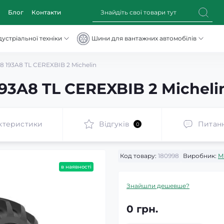
Блог
Контакти
устріальної техніки
Шини для вантажних автомобілів
 193A8 TL CEREXBIB 2 Michelin
93A8 TL CEREXBIB 2 Micheli
ктеристики
Відгуків
Питан
0
Код товару:
180998
Виробник:
M
в наявності
Знайшли дешевше?
0 грн.