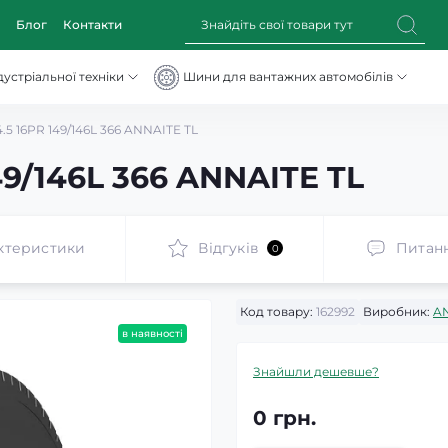
Блог
Контакти
устріальної техніки
Шини для вантажних автомобілів
.5 16PR 149/146L 366 ANNAITE TL
49/146L 366 ANNAITE TL
ктеристики
Відгуків
Питан
0
Код товару:
162992
Виробник:
A
в наявності
Знайшли дешевше?
0 грн.