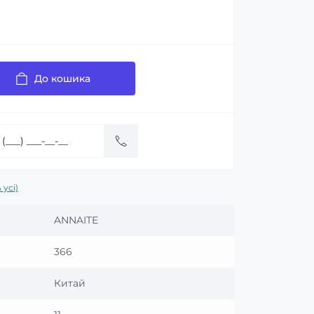
До кошика
 усі)
ANNAITE
366
Китай