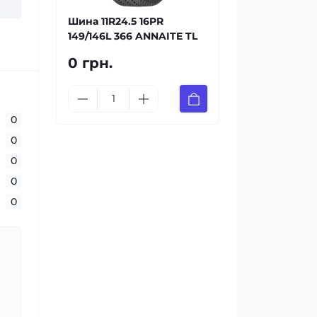
Шина 11R24.5 16PR
149/146L 366 ANNAITE TL
0 грн.
0
0
0
0
0