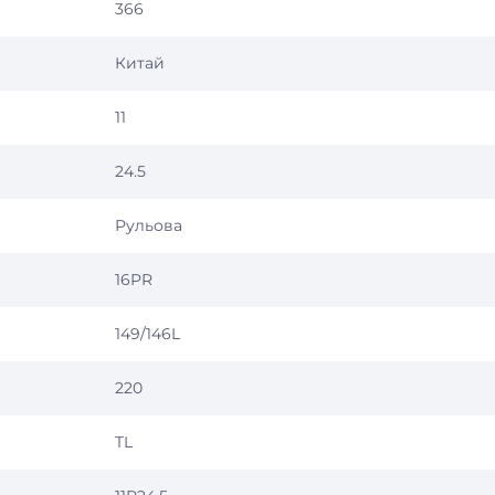
366
Китай
11
24.5
Рульова
16PR
149/146L
220
TL