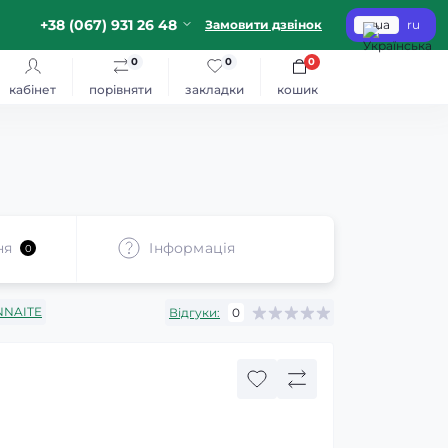
+38 (067) 931 26 48
Замовити дзвінок
ua
ru
0
0
0
кабінет
порівняти
закладки
кошик
ня
Iнформація
0
NNAITE
Відгуки:
0