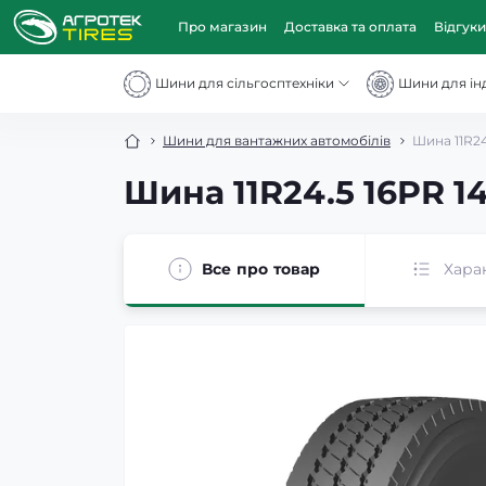
Про магазин
Доставка та оплата
Відгуки
Шини для сільгосптехніки
Шини для інд
Шини для вантажних автомобілів
Шина 11R24
Шина 11R24.5 16PR 1
Все про товар
Хара