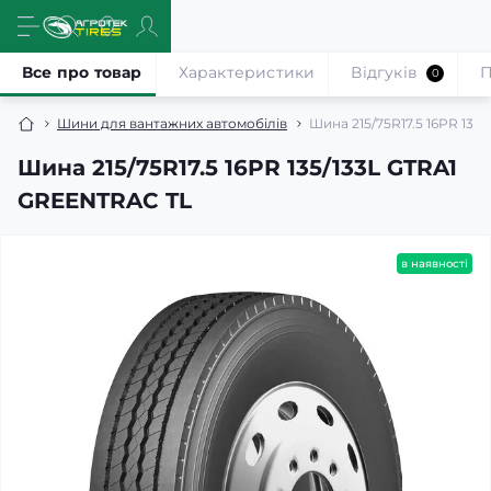
Все про товар
Характеристики
Відгуків
П
0
Шини для вантажних автомобілів
Шина 215/75R17.5 16PR 135
Шина 215/75R17.5 16PR 135/133L GTRA1
GREENTRAC TL
в наявності