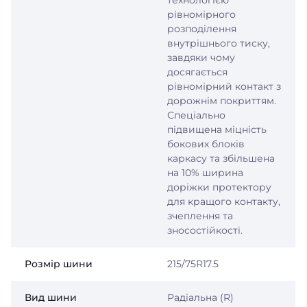
технологією
рівномірного
розподілення
внутрішнього тиску,
завдяки чому
досягається
рівномірний контакт з
дорожнім покриттям.
Спеціально
підвищена міцність
бокових блоків
каркасу та збільшена
на 10% ширина
доріжки протектору
для кращого контакту,
зчеплення та
зносостійкості.
Розмір шини
215/75R17.5
Вид шини
Радіальна (R)