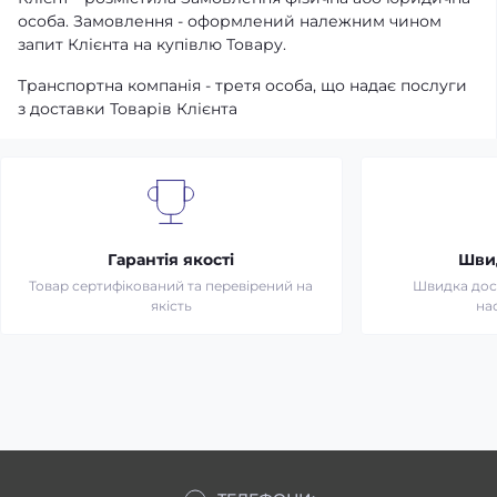
особа. Замовлення - оформлений належним чином
запит Клієнта на купівлю Товару.
Транспортна компанія - третя особа, що надає послуги
з доставки Товарів Клієнта
Гарантія якості
Шви
Товар сертифікований та перевірений на
Швидка дост
якість
на