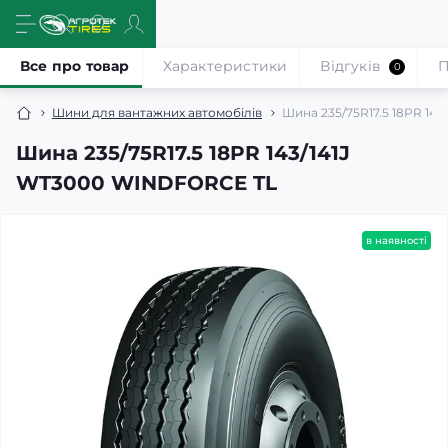
Все про товар
Характеристики
Відгуків
П
0
Шини для вантажних автомобілів
Шина 235/75R17.5 18PR 14
Шина 235/75R17.5 18PR 143/141J
WT3000 WINDFORCE TL
в наявності