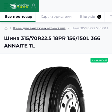
Все про товар
Характеристики
Відгуків
П
0
Шини для вантажних автомобілів
Шина 315/70R22.5 18PR 156
Шина 315/70R22.5 18PR 156/150L 366
ANNAITE TL
в наявності