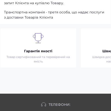
запит Клієнта на купівлю Товару.
Транспортна компанія - третя особа, що надає послуги
з доставки Товарів Клієнта
Гарантія якості
Шви
Товар сертифікований та перевірений на
Швидка дост
якість
на
ТЕЛЕФОНИ: