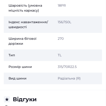
Шаровість (умовна
18PR
міцність каркасу)
Індекс навантаження/
156/150L
швидкості
Ширина бігової
270
доріжки
Тип
TL
Розмір шини
315/70R22.5
Вид шини
Радіальна (R)
Відгуки