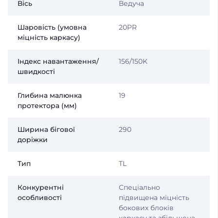
Вісь
Ведуча
Шаровість (умовна
20PR
міцність каркасу)
Індекс навантаження/
156/150K
швидкості
Глибина малюнка
19
протектора (мм)
Ширина бігової
290
доріжки
Тип
TL
Конкурентні
Спеціально
особливості
підвищена міцність
бокових блоків