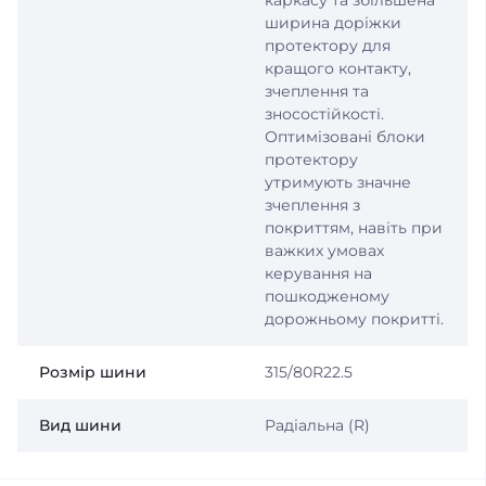
каркасу та збільшена
ширина доріжки
протектору для
кращого контакту,
зчеплення та
зносостійкості.
Оптимізовані блоки
протектору
утримують значне
зчеплення з
покриттям, навіть при
важких умовах
керування на
пошкодженому
дорожньому покритті.
Розмір шини
315/80R22.5
Вид шини
Радіальна (R)