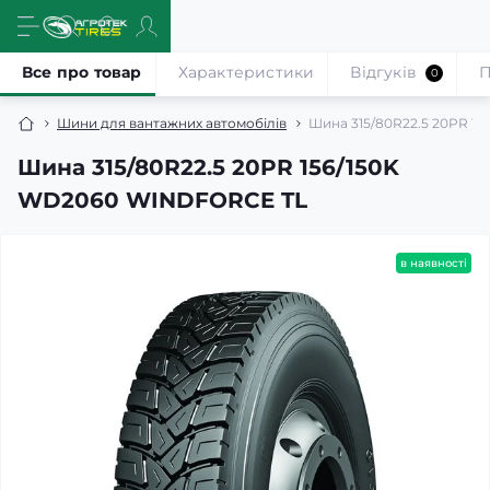
Все про товар
Характеристики
Відгуків
П
0
Шини для вантажних автомобілів
Шина 315/80R22.5 20PR 1
Шина 315/80R22.5 20PR 156/150K
WD2060 WINDFORCE TL
в наявності