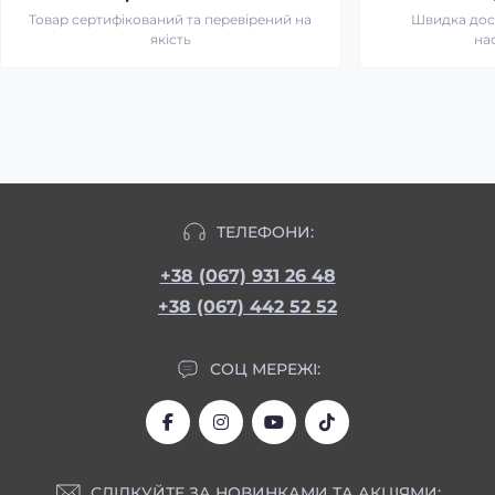
Товар сертифікований та перевірений на
Швидка дост
якість
на
ТЕЛЕФОНИ:
+38 (067) 931 26 48
+38 (067) 442 52 52
СОЦ МЕРЕЖІ:
СЛІДКУЙТЕ ЗА НОВИНКАМИ ТА АКЦІЯМИ: