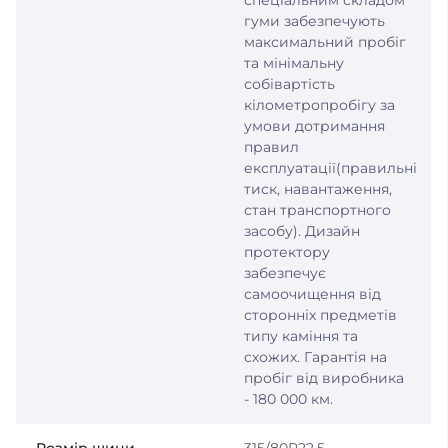
спеціальним складом
гуми забезпечують
максимальний пробіг
та мінімальну
собівартість
кілометропробігу за
умови дотримання
правил
експлуатації(правильні
тиск, навантаження,
стан транспортного
засобу). Дизайн
протектору
забезпечує
самоочищення від
сторонніх предметів
типу каміння та
схожих. Гарантія на
пробіг від виробника
- 180 000 км.