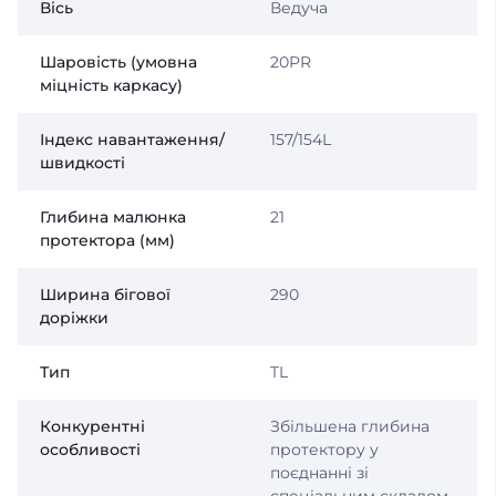
Вісь
Ведуча
Шаровість (умовна
20PR
міцність каркасу)
Індекс навантаження/
157/154L
швидкості
Глибина малюнка
21
протектора (мм)
Ширина бігової
290
доріжки
Тип
TL
Конкурентні
Збільшена глибина
особливості
протектору у
поєднанні зі