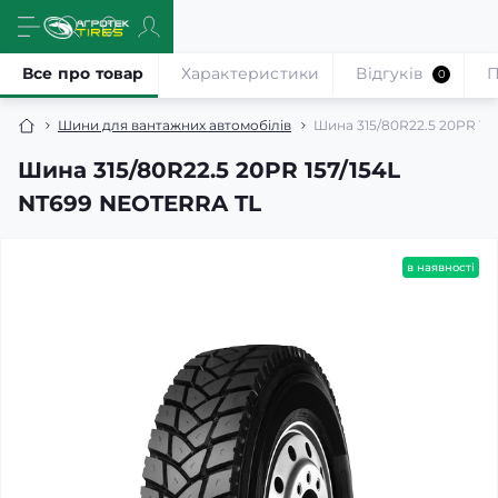
Все про товар
Характеристики
Відгуків
П
0
Шини для вантажних автомобілів
Шина 315/80R22.5 20PR 15
Шина 315/80R22.5 20PR 157/154L
NT699 NEOTERRA TL
в наявності