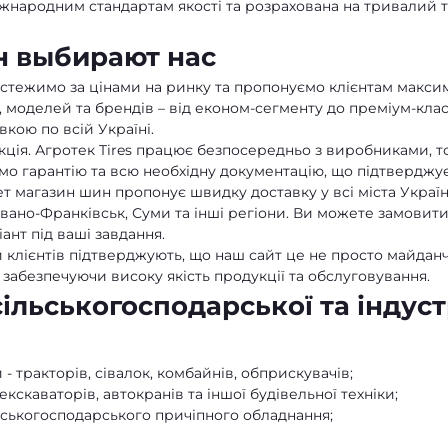
міжнародним стандартам якості та розрахована на тривалий т
н выбирают нас
стежимо за цінами на ринку та пропонуємо клієнтам максима
, моделей та брендів – від економ-сегменту до преміум-кл
кою по всій Україні.
кція. Агротек Tires працює безпосередньо з виробниками, т
ємо гарантію та всю необхідну документацію, що підтверджу
т магазин шин пропонує швидку доставку у всі міста України
Івано-Франківськ, Суми та інші регіони. Ви можете замови
нт під ваші завдання.
ки клієнтів підтверджують, що наш сайт це не просто майдан
 забезпечуючи високу якість продукції та обслуговування.
льськогосподарської та індуст
- тракторів, сівалок, комбайнів, обприскувачів;
кскаваторів, автокранів та іншої будівельної техніки;
льськогосподарського причіпного обладнання;