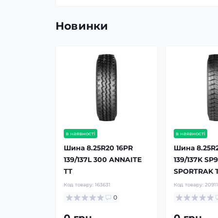
Новинки
в наявності
в наявності
Шина 8.25R20 16PR
Шина 8.25R
139/137L 300 ANNAITE
139/137K SP9
TT
SPORTRAK 
Код товару:
163631
Код товару:
20911
0