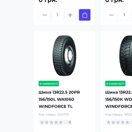
0 грн.
0 грн.
в наявності
в наявності
Шина 13R22.5 20PR
Шина 13R22.
156/150L WA1060
156/150K W
WINDFORCE TL
WINDFORCE
Код товару:
204770
Код товару:
1833
0