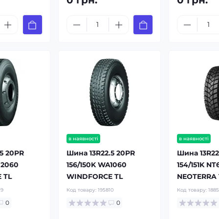
0 грн.
0 грн.
в наявності
в наявності
5 20PR
Шина 13R22.5 20PR
Шина 13R22
D2060
156/150K WA1060
154/151K NT
 TL
WINDFORCE TL
NEOTERRA 
29
Код товару:
195810
Код товару:
188
0
0