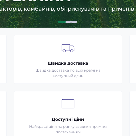
гістралей, бездоріжжя та регіональних доріг
Швидка доставка
Швидка доставка по всій країні на
наступний день
Доступні ціни
Найкращі ціни на ринку завдяки прямим
постачанням