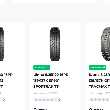
в наявності
в наявності
20 16PR
Шина 8.25R20 16PR
Шина 8.25R
12
139/137K SP901
139/137K G
TT
SPORTRAK TT
TRACMAX T
1
Код товару:
209162
Код товару:
177
0
0