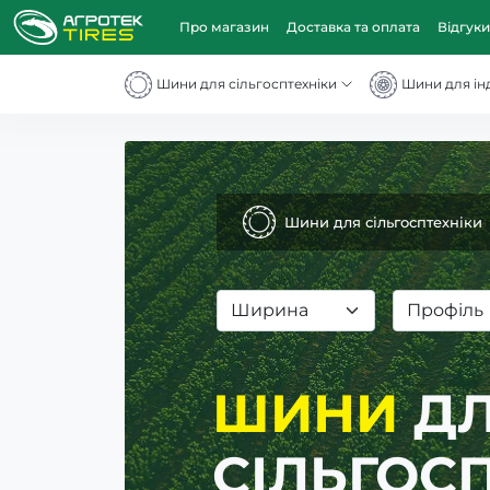
Про магазин
Доставка та оплата
Відгуки
Шини для сільгосптехніки
Шини для інд
Шини для сільгосптехніки
Ширина
Профіль
ШИНИ
ДЛ
АВТОМОБ