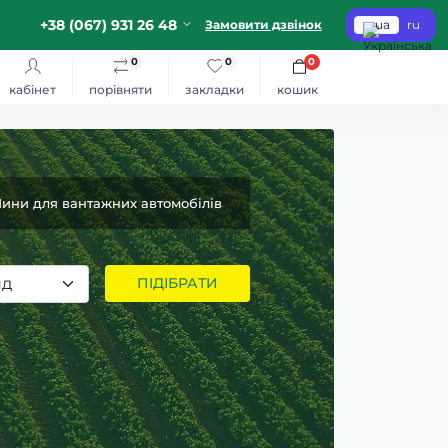
+38 (067) 931 26 48
Замовити дзвінок
ua
ru
0
0
0
кабінет
порівняти
закладки
кошик
ини для вантажних автомобілів
нд
ПІДІБРАТИ
І