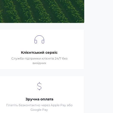
Вел
Клієнтський сервіс
Служба підтримки клієнтів 24/7 без
вихідних
Зручна оплата
Платіть безконтактно через Apple Pay або
Google Pay