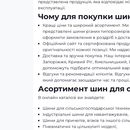
представлена ​​продукція, яка відповідає 
експлуатації.
Чому для покупки ши
Кращі ціни та широкий асортимент. Ми 
представлені шини різних типорозмірів
оформити замовлення в роздріб з достав
Офіційний сайт та сертифікована проду
оригінальності кожної позиції. Ми нада
Доставка та зручна покупка. Наш Інтерне
Запоріжжя, Кривий Ріг, Хмельницький, 
допоможуть підібрати оптимальний варіа
Відгуки та рекомендації клієнтів. Відгу
який допомагає заощадити час та гроші,
Асортимент шин для сі
В онлайн каталозі ви знайдете:
Шини для сільськогосподарської техніки 
Індустріальні шини для навантажувачів, е
Шини для причепів, візків та іншого сі
Пневматичні та цільнолиті моделі;