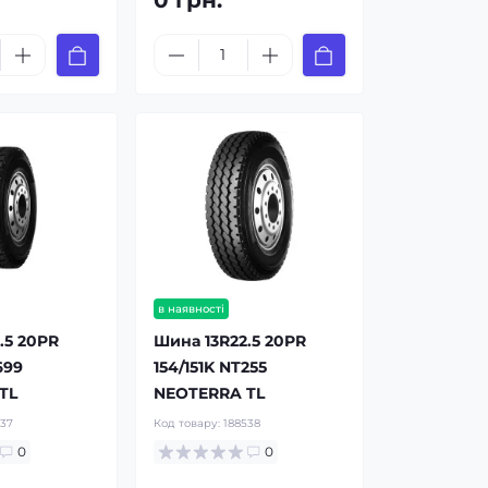
0 грн.
в наявності
.5 20PR
Шина 13R22.5 20PR
699
154/151K NT255
TL
NEOTERRA TL
537
Код товару:
188538
0
0