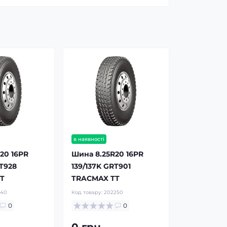
в наявності
20 16PR
Шина 8.25R20 16PR
RT928
139/137K GRT901
T
TRACMAX TT
940
Код товару:
202250
0
0