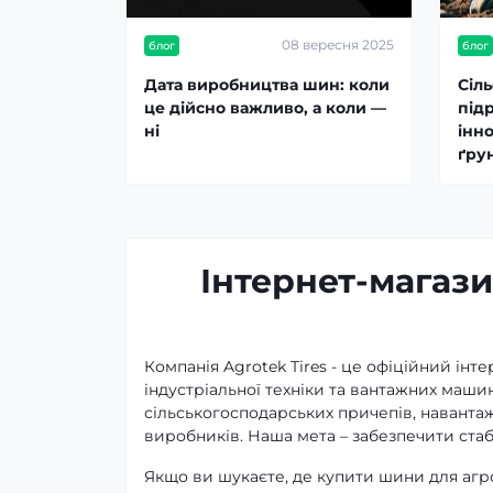
08 вересня 2025
блог
блог
Дата виробництва шин: коли
Сіл
це дійсно важливо, а коли —
підр
ні
інно
ґру
Інтернет-магази
Компанія Agrotek Tires - це офіційний інт
індустріальної техніки та вантажних маши
сільськогосподарських причепів, навантажу
виробників. Наша мета – забезпечити стаб
Якщо ви шукаєте, де купити шини для агро