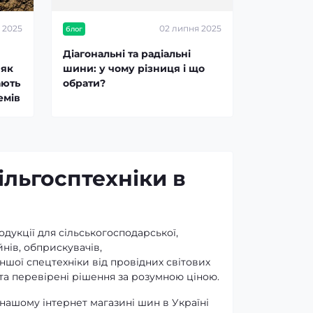
 2025
02 липня 2025
блог
Діагональні та радіальні
 як
шини: у чому різниця і що
ають
обрати?
емів
ільгосптехніки в
одукції для сільськогосподарської,
нів, обприскувачів,
іншої спецтехніки від провідних світових
та перевірені рішення за розумною ціною.
 нашому інтернет магазині шин в Україні