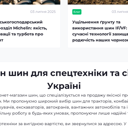
03 липня 2025
03 липня
блог
ьськогосподарський
Ущільнення ґрунту та
озділ Michelin: якість,
використання шин IF/VF:
вації та турбота про
сучасні технології захищ
нт
родючість наших чорноз
н шин для спецтехніки та с
Україні
ернет-магазин шин, що спеціалізується на продажу якісної пр
н. Ми пропонуємо широкий вибір шин для тракторів, комбай
вачів, екскаваторів, автокранів, вантажних автомобілів та 
ільну роботу в будь-яких умовах, пропонуючи лише надійні 
техніки за вигідною вартістю, ви звернулися за адресою. У