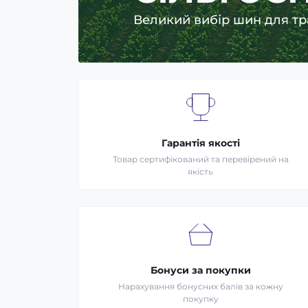
Великий вибір шин для ма
Гарантія якості
Товар сертифікований та перевірений на
якість
Бонуси за покупки
Нарахування бонусних балів за кожну
покупку