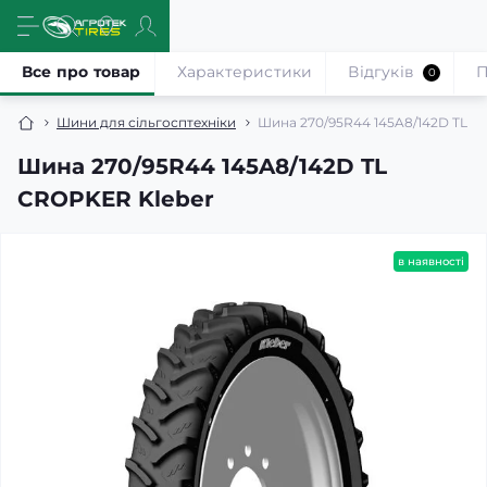
Все про товар
Характеристики
Відгуків
П
0
Шини для сільгосптехніки
Шина 270/95R44 145A8/142D TL C
Шина 270/95R44 145A8/142D TL
CROPKER Kleber
в наявності