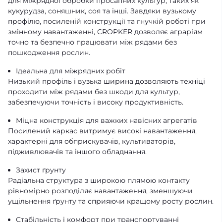
для міжрядної обробки просапних культур, таких як
кукурудза, соняшник, соя та інші. Завдяки вузькому
профілю, посиленій конструкції та гнучкій роботі при
змінному навантаженні, CROPKER дозволяє аграріям
точно та безпечно працювати між рядами без
пошкодження рослин.
Ідеальна для міжрядних робіт
Низький профіль і вузька ширина дозволяють техніці
проходити між рядами без шкоди для культур,
забезпечуючи точність і високу продуктивність.
Міцна конструкція для важких навісних агрегатів
Посилений каркас витримує високі навантаження,
характерні для обприскувачів, культиваторів,
підживлювачів та іншого обладнання.
Захист ґрунту
Радіальна структура з широкою плямою контакту
рівномірно розподіляє навантаження, зменшуючи
ущільнення ґрунту та сприяючи кращому росту рослин.
Стабільність і комфорт при транспортуванні