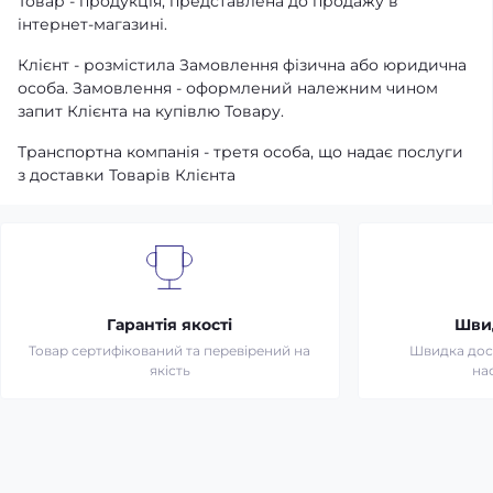
Товар - продукція, представлена ​​до продажу в
інтернет-магазині.
Клієнт - розмістила Замовлення фізична або юридична
особа. Замовлення - оформлений належним чином
запит Клієнта на купівлю Товару.
Транспортна компанія - третя особа, що надає послуги
з доставки Товарів Клієнта
Гарантія якості
Шви
Товар сертифікований та перевірений на
Швидка дост
якість
на