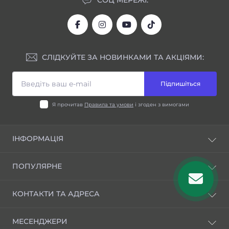
СЛІДКУЙТЕ ЗА НОВИНКАМИ ТА АКЦІЯМИ:
Підпишіться
Я прочитав
Правила та умови
і згоден з вимогами
ІНФОРМАЦІЯ
Блог
ПОПУЛЯРНЕ
Відгуки
Правила та умови
Шини для індустріальної техніки
КОНТАКТИ ТА АДРЕСА
Зворотній зв'язок
Шини для вантажних автомобілів
Повернення товару
Шини для сільгосптехніки
Вул. Шосейна, 48, м. Підгородне, Дніпропетровська
Виробники
МЕСЕНДЖЕРИ
обл.