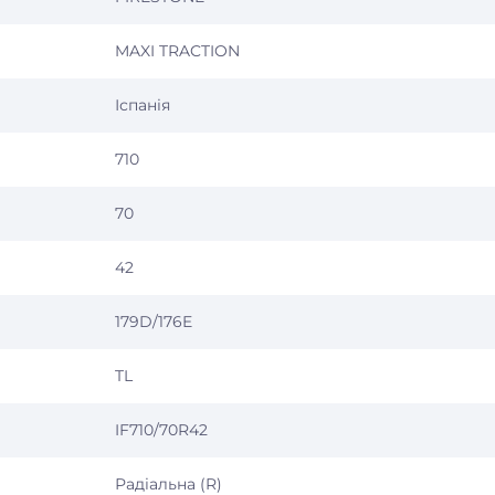
MAXI TRACTION
Іспанія
710
70
42
179D/176E
TL
IF710/70R42
Радіальна (R)