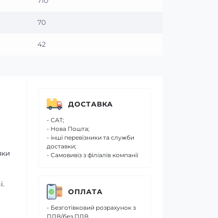
710
70
42
ДОСТАВКА
- САТ;
- Нова Пошта;
- інші перевізники та служби
доставки;
яки
- Самовивіз з філіалів компанії
і.
ОПЛАТА
- Безготівковий розрахунок з
ПДВ/без ПДВ