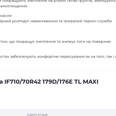
м покращують зчеплення на різних типах ґрунтів, зменшують
самоочищення.
ркасом
омірний розподіл навантаження та тривалий термін служби
нтом, що покращує зчеплення та знижує тиск на поверхню.
остях забезпечують комфортне пересування як на полі, так і 
 IF710/70R42 179D/176E TL MAXI
FIRESTONE