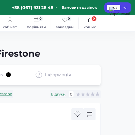
+38 (067) 931 26 48
Замовити дзвінок
ua
ru
0
0
0
кабінет
порівняти
закладки
кошик
irestone
ня
Iнформація
0
restone
Відгуки:
0