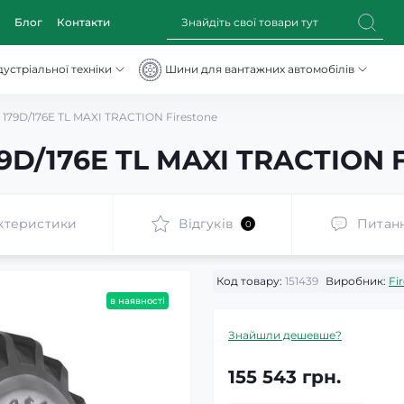
Блог
Контакти
устріальної техніки
Шини для вантажних автомобілів
 179D/176E TL MAXI TRACTION Firestone
9D/176E TL MAXI TRACTION F
ктеристики
Відгуків
Питан
0
Код товару:
151439
Виробник:
Fi
в наявності
Знайшли дешевше?
155 543 грн.