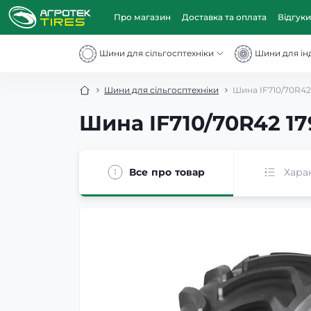
Про магазин
Доставка та оплата
Відгуки
Шини для сільгосптехніки
Шини для інд
Шини для сільгосптехніки
Шина IF710/70R42
Шина IF710/70R42 17
Все про товар
Хара