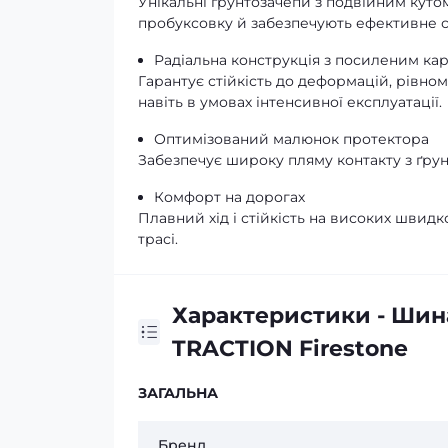
Унікальні ґрунтозачепи з подвійним куто
пробуксовку й забезпечують ефективне 
Радіальна конструкція з посиленим ка
Гарантує стійкість до деформацій, рівн
навіть в умовах інтенсивної експлуатації.
Оптимізований малюнок протектора
Забезпечує широку пляму контакту з ґру
Комфорт на дорогах
Плавний хід і стійкість на високих швидк
трасі.
Характеристики - Шина
TRACTION Firestone
ЗАГАЛЬНА
Бренд