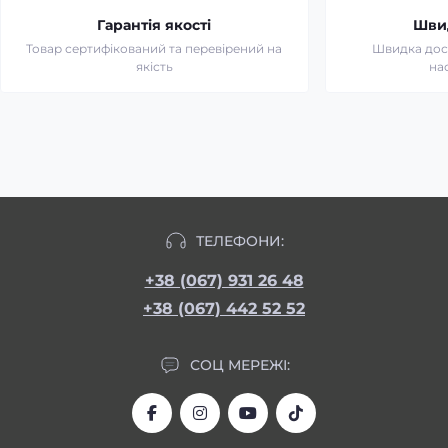
Гарантія якості
Шви
Товар сертифікований та перевірений на
Швидка дост
якість
на
ТЕЛЕФОНИ:
+38 (067) 931 26 48
+38 (067) 442 52 52
СОЦ МЕРЕЖІ: