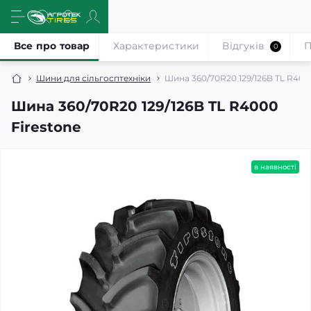
Все про товар
Характеристики
Відгуків
П
0
Шини для сільгосптехніки
Шина 360/70R20 129/126B TL R400
Шина 360/70R20 129/126B TL R4000
Firestone
в наявності