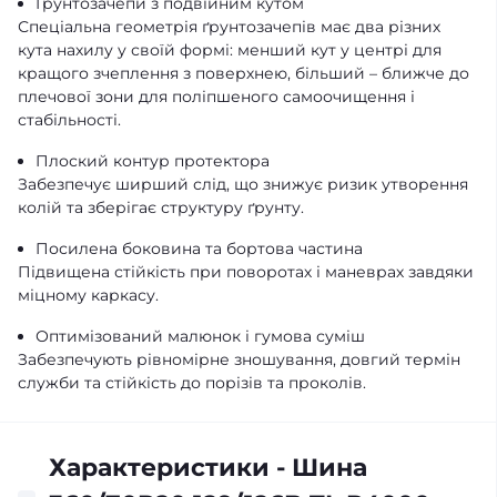
Ґрунтозачепи з подвійним кутом
Спеціальна геометрія ґрунтозачепів має два різних
кута нахилу у своїй формі: менший кут у центрі для
кращого зчеплення з поверхнею, більший – ближче до
плечової зони для поліпшеного самоочищення і
стабільності.
Плоский контур протектора
Забезпечує ширший слід, що знижує ризик утворення
колій та зберігає структуру ґрунту.
Посилена боковина та бортова частина
Підвищена стійкість при поворотах і маневрах завдяки
міцному каркасу.
Оптимізований малюнок і гумова суміш
Забезпечують рівномірне зношування, довгий термін
служби та стійкість до порізів та проколів.
Характеристики - Шина