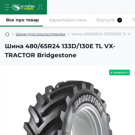
Все про товар
Характеристики
Відгуків
П
0
Шини для сільгосптехніки
Шина 480/65R24 133D/130E TL VХ
Шина 480/65R24 133D/130E TL VХ-
TRACTOR Bridgestone
в наявності