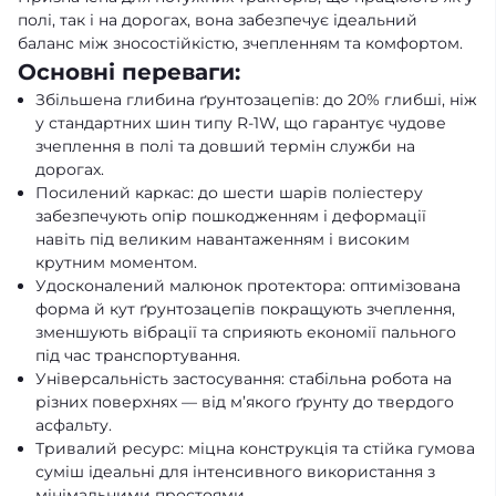
полі, так і на дорогах, вона забезпечує ідеальний
баланс між зносостійкістю, зчепленням та комфортом.
Основні переваги:
Збільшена глибина ґрунтозацепів: до 20% глибші, ніж
у стандартних шин типу R-1W, що гарантує чудове
зчеплення в полі та довший термін служби на
дорогах.
Посилений каркас: до шести шарів поліестеру
забезпечують опір пошкодженням і деформації
навіть під великим навантаженням і високим
крутним моментом.
Удосконалений малюнок протектора: оптимізована
форма й кут ґрунтозацепів покращують зчеплення,
зменшують вібрації та сприяють економії пального
під час транспортування.
Універсальність застосування: стабільна робота на
різних поверхнях — від м’якого ґрунту до твердого
асфальту.
Тривалий ресурс: міцна конструкція та стійка гумова
суміш ідеальні для інтенсивного використання з
мінімальними простоями.