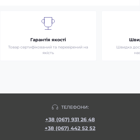
Гарантія якості
Шви
Товар сертифікований та перевірений на
Швидка дост
якість
на
ТЕЛЕФОНИ:
+38 (067) 931 26 48
+38 (067) 442 52 52