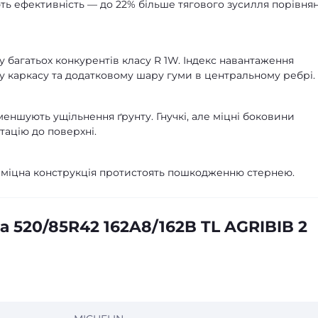
ть ефективність — до 22% більше тягового зусилля порівнян
у багатьох конкурентів класу R 1W. Індекс навантаження
у каркасу та додатковому шару гуми в центральному ребрі.
еншують ущільнення ґрунту. Гнучкі, але міцні боковини
тацію до поверхні.
 міцна конструкція протистоять пошкодженню стернею.
 520/85R42 162A8/162B TL AGRIBIB 2