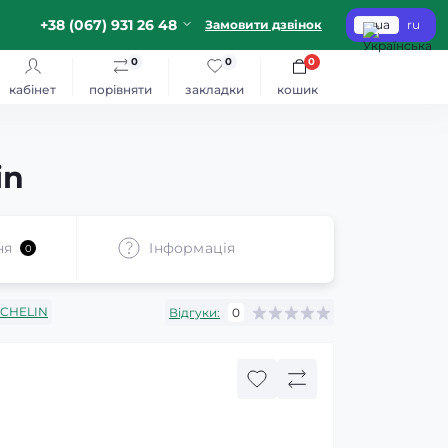
+38 (067) 931 26 48
Замовити дзвінок
ua
ru
0
0
0
кабінет
порівняти
закладки
кошик
in
ня
Iнформація
0
ICHELIN
Відгуки:
0