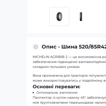
Опис - Шина 520/85R42
MICHELIN AGRIBIB 2 — це високоякісна р
забезпечення підвищеної вантажопідйомно
складних польових умовах.
Вона призначена для тракторів потужністю в
може використовуватись у подвійному вста
Основні переваги:
Оптимальне зчеплення
Протектор із кутом нахилу 45° забезпечу
між ґрунтозачепами перешкоджає налипан