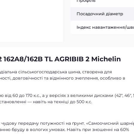
Профіль
Посадочний діаметр
Індекс навантаження/шв
 162A8/162B TL AGRIBIB 2 Michelin
адіальна сільськогосподарська шина, створена для
сті, довговічності та відмінного зчеплення, особливо в
ід 60 до 170 к.с., а у версіях з великими дисками (42″, 46″, 
новленні — навіть на техніці до 500 к.с.
є чудову передачу потужності на ґрунт. «Самоочисний шарні
ню бруду в вологих умовах. Навіть при зношенні на 60%