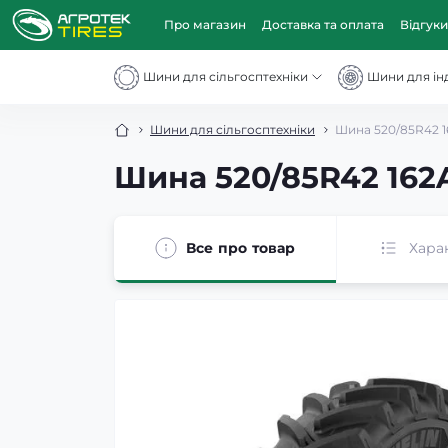
Про магазин
Доставка та оплата
Відгуки
Шини для сільгосптехніки
Шини для інд
Шини для сільгосптехніки
Шина 520/85R42 16
Шина 520/85R42 162A
Все про товар
Хара