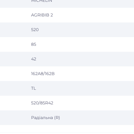
MICHELIN
AGRIBIB 2
520
85
42
162A8/162B
TL
520/85R42
Радіальна (R)