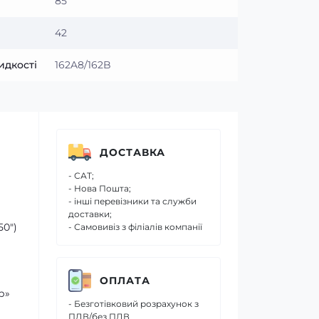
85
42
идкості
162A8/162B
ДОСТАВКА
- САТ;
- Нова Пошта;
- інші перевізники та служби
доставки;
50″)
- Самовивіз з філіалів компанії
ОПЛАТА
р»
- Безготівковий розрахунок з
ПДВ/без ПДВ