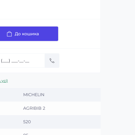
До кошика
 усі)
MICHELIN
AGRIBIB 2
520