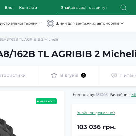
Блог
Контакти
устріальної техніки
Шини для вантажних автомобілів
2A8/162B TL AGRIBIB 2 Michelin
8/162B TL AGRIBIB 2 Michel
ктеристики
Відгуків
Питан
0
Код товару:
181003
Виробник:
M
в наявності
Знайшли дешевше?
103 036 грн.