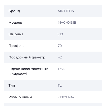
Бренд
MICHELIN
Модель
MACHXBIB
Ширина
710
Профіль
70
Посадочний діаметр
42
Індекс навантаження/
173D
швидкості
Тип
TL
Розмір шини
710/70R42