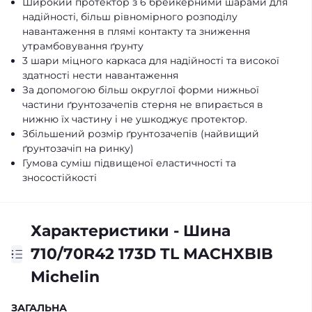
Широкий протектор з 6 брейкерними шарами для
надійності, більш рівномірного розподілу
навантаження в плямі контакту та зниження
утрамбовування ґрунту
3 шари міцного каркаса для надійності та високої
здатності нести навантаження
За допомогою більш округлої форми нижньої
частини ґрунтозачепів стерня не впирається в
нижню їх частину і не ушкоджує протектор.
Збільшений розмір ґрунтозачепів (найвищий
ґрунтозачіп на ринку)
Гумова суміш підвищеної еластичності та
зносостійкості
Характеристики - Шина
710/70R42 173D TL MACHXBIB
Michelin
ЗАГАЛЬНА