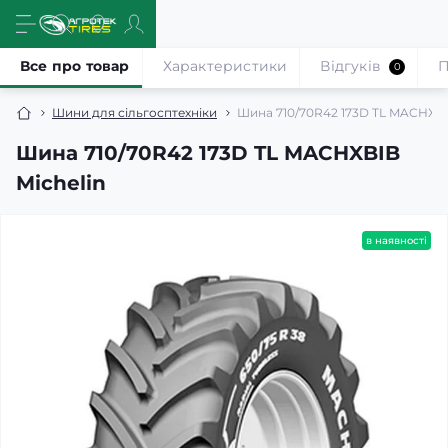
Все про товар
Характеристики
Відгуків
П
0
Шини для сільгосптехніки
Шина 710/70R42 173D TL MACHXBI
Шина 710/70R42 173D TL MACHXBIB
Michelin
в наявності