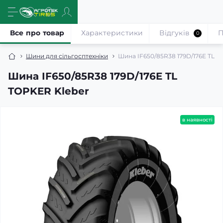
Все про товар
Характеристики
Відгуків
П
0
Шини для сільгосптехніки
Шина IF650/85R38 179D/176E TL T
Шина IF650/85R38 179D/176E TL
TOPKER Kleber
в наявності