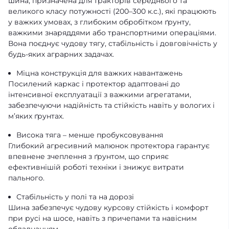
шина, призначена для тракторів середнього та
великого класу потужності (200–300 к.с.), які працюють
у важких умовах, з глибоким обробітком ґрунту,
важкими знаряддями або транспортними операціями.
Вона поєднує чудову тягу, стабільність і довговічність у
будь-яких аграрних задачах.
Міцна конструкція для важких навантажень
Посилений каркас і протектор адаптовані до
інтенсивної експлуатації з важкими агрегатами,
забезпечуючи надійність та стійкість навіть у вологих і
м’яких ґрунтах.
Висока тяга – менше пробуксовування
Глибокий агресивний малюнок протектора гарантує
впевнене зчеплення з ґрунтом, що сприяє
ефективнішій роботі техніки і знижує витрати
пального.
Стабільність у полі та на дорозі
Шина забезпечує чудову курсову стійкість і комфорт
при русі на шосе, навіть з причепами та навісним