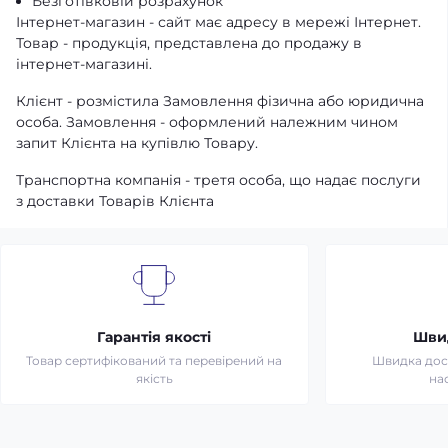
Безготівковій розрахунок
Інтернет-магазин - сайт має адресу в мережі Інтернет.
Товар - продукція, представлена ​​до продажу в
інтернет-магазині.
Клієнт - розмістила Замовлення фізична або юридична
особа. Замовлення - оформлений належним чином
запит Клієнта на купівлю Товару.
Транспортна компанія - третя особа, що надає послуги
з доставки Товарів Клієнта
Гарантія якості
Шви
Товар сертифікований та перевірений на
Швидка дост
якість
на