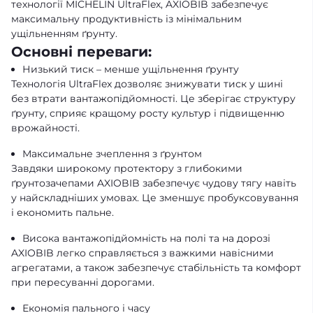
технології MICHELIN UltraFlex, AXIOBIB забезпечує
максимальну продуктивність із мінімальним
ущільненням ґрунту.
Основні переваги:
Низький тиск – менше ущільнення ґрунту
Технологія UltraFlex дозволяє знижувати тиск у шині
без втрати вантажопідйомності. Це зберігає структуру
ґрунту, сприяє кращому росту культур і підвищенню
врожайності.
Максимальне зчеплення з ґрунтом
Завдяки широкому протектору з глибокими
ґрунтозачепами AXIOBIB забезпечує чудову тягу навіть
у найскладніших умовах. Це зменшує пробуксовування
і економить пальне.
Висока вантажопідйомність на полі та на дорозі
AXIOBIB легко справляється з важкими навісними
агрегатами, а також забезпечує стабільність та комфорт
при пересуванні дорогами.
Економія пального і часу