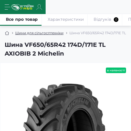
Все про товар
Характеристики
Відгуків
П
0
Шини для сільгосптехніки
Шина VF650/65R42 174D/171E TL AX
Шина VF650/65R42 174D/171E TL
AXIOBIB 2 Michelin
в наявності