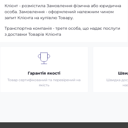
Клієнт - розмістила Замовлення фізична або юридична
особа. Замовлення - оформлений належним чином
запит Клієнта на купівлю Товару.
Транспортна компанія - третя особа, що надає послуги
з доставки Товарів Клієнта
Гарантія якості
Шви
Товар сертифікований та перевірений на
Швидка дост
якість
на