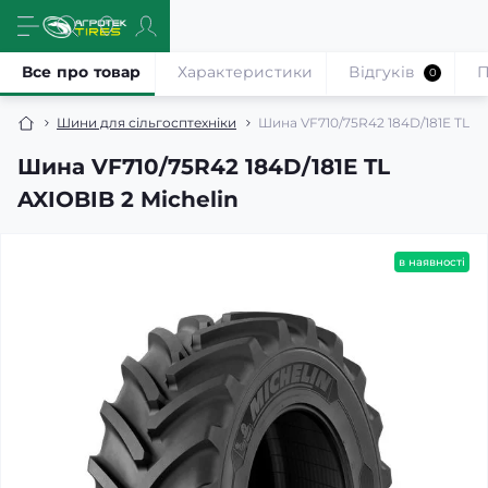
Все про товар
Характеристики
Відгуків
П
0
Шини для сільгосптехніки
Шина VF710/75R42 184D/181E TL AX
Шина VF710/75R42 184D/181E TL
AXIOBIB 2 Michelin
в наявності