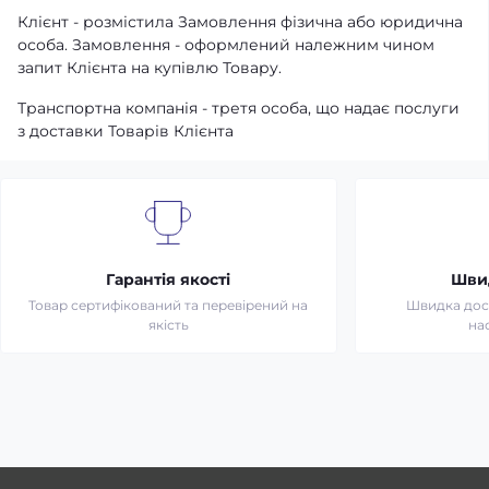
Клієнт - розмістила Замовлення фізична або юридична
особа. Замовлення - оформлений належним чином
запит Клієнта на купівлю Товару.
Транспортна компанія - третя особа, що надає послуги
з доставки Товарів Клієнта
Гарантія якості
Шви
Товар сертифікований та перевірений на
Швидка дост
якість
на