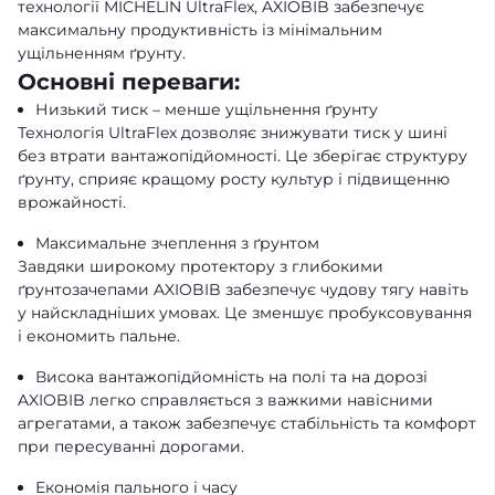
технології MICHELIN UltraFlex, AXIOBIB забезпечує
максимальну продуктивність із мінімальним
ущільненням ґрунту.
Основні переваги:
Низький тиск – менше ущільнення ґрунту
Технологія UltraFlex дозволяє знижувати тиск у шині
без втрати вантажопідйомності. Це зберігає структуру
ґрунту, сприяє кращому росту культур і підвищенню
врожайності.
Максимальне зчеплення з ґрунтом
Завдяки широкому протектору з глибокими
ґрунтозачепами AXIOBIB забезпечує чудову тягу навіть
у найскладніших умовах. Це зменшує пробуксовування
і економить пальне.
Висока вантажопідйомність на полі та на дорозі
AXIOBIB легко справляється з важкими навісними
агрегатами, а також забезпечує стабільність та комфорт
при пересуванні дорогами.
Економія пального і часу