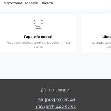
з доставки Товарів Клієнта
Гарантія якості
Шви
Товар сертифікований та перевірений на
Швидка дост
якість
на
ТЕЛЕФОНИ:
+38 (067) 931 26 48
+38 (067) 442 52 52