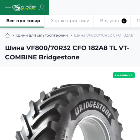
Все про товар
Характеристики
Відгуків
П
0
Шини для сільгосптехніки
Шина VF800/70R32 CFO 182A8 TL
Шина VF800/70R32 CFO 182A8 TL VT-
COMBINE Bridgestone
в наявності