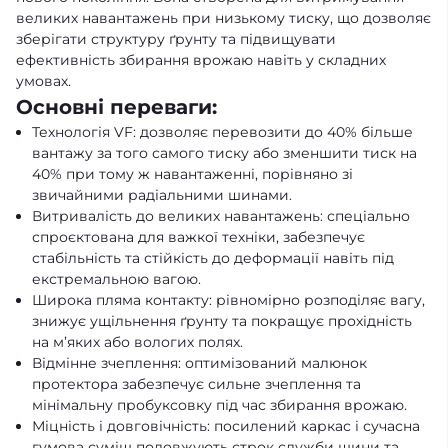
великих навантажень при низькому тиску, що дозволяє
зберігати структуру ґрунту та підвищувати
ефективність збирання врожаю навіть у складних
умовах.
Основні переваги:
Технологія VF: дозволяє перевозити до 40% більше
вантажу за того самого тиску або зменшити тиск на
40% при тому ж навантаженні, порівняно зі
звичайними радіальними шинами.
Витривалість до великих навантажень: спеціально
спроєктована для важкої техніки, забезпечує
стабільність та стійкість до деформації навіть під
екстремальною вагою.
Широка пляма контакту: рівномірно розподіляє вагу,
знижує ущільнення ґрунту та покращує прохідність
на м’яких або вологих полях.
Відмінне зчеплення: оптимізований малюнок
протектора забезпечує сильне зчеплення та
мінімальну пробуксовку під час збирання врожаю.
Міцність і довговічність: посилений каркас і сучасна
гумова суміш подовжують строк служби шини та