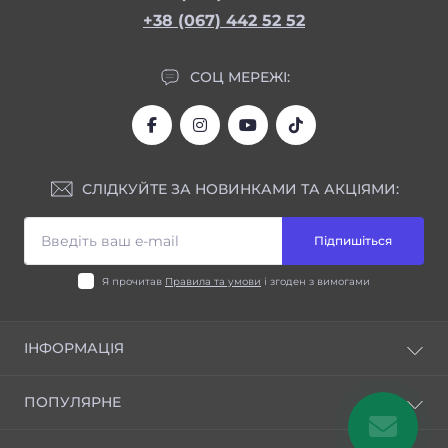
+38 (067) 442 52 52
СОЦ МЕРЕЖІ:
СЛІДКУЙТЕ ЗА НОВИНКАМИ ТА АКЦІЯМИ:
Підпишіться
Я прочитав
Правила та умови
і згоден з вимогами
ІНФОРМАЦІЯ
Блог
ПОПУЛЯРНЕ
Відгуки
Правила та умови
Шини для індустріальної техніки