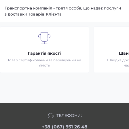
Транспортна компанія - третя особа, що надає послуги
з доставки Товарів Клієнта
Гарантія якості
Шви
Товар сертифікований та перевірений на
Швидка дост
якість
на
ТЕЛЕФОНИ:
+38 (067) 931 26 48