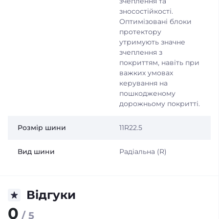
зчеплення та
зносостійкості.
Оптимізовані блоки
протектору
утримують значне
зчеплення з
покриттям, навіть при
важких умовах
керування на
пошкодженому
дорожньому покритті.
Розмір шини
11R22.5
Вид шини
Радіальна (R)
Відгуки
0
/ 5