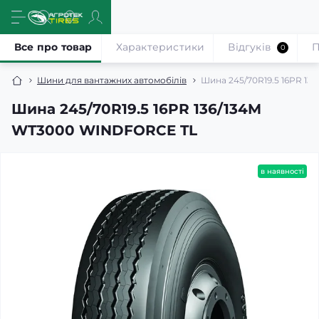
Все про товар
Характеристики
Відгуків
П
0
Шини для вантажних автомобілів
Шина 245/70R19.5 16PR 1
Шина 245/70R19.5 16PR 136/134M
WT3000 WINDFORCE TL
в наявності