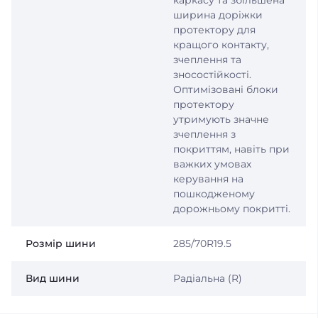
каркасу та збільшена
ширина доріжки
протектору для
кращого контакту,
зчеплення та
зносостійкості.
Оптимізовані блоки
протектору
утримують значне
зчеплення з
покриттям, навіть при
важких умовах
керування на
пошкодженому
дорожньому покритті.
Розмір шини
285/70R19.5
Вид шини
Радіальна (R)