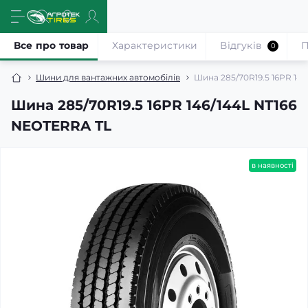
Все про товар
Характеристики
Відгуків
П
0
Шини для вантажних автомобілів
Шина 285/70R19.5 16PR 14
Шина 285/70R19.5 16PR 146/144L NT166
NEOTERRA TL
в наявності