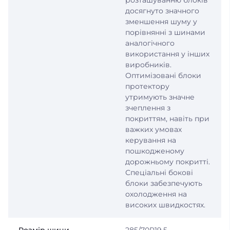
розташуванню блоків
досягнуто значного
зменшення шуму у
порівнянні з шинами
аналогічного
використання у інших
виробників.
Оптимізовані блоки
протектору
утримують значне
зчеплення з
покриттям, навіть при
важких умовах
керування на
пошкодженому
дорожньому покритті.
Спеціальні бокові
блоки забезпечують
охолодження на
високих швидкостях.