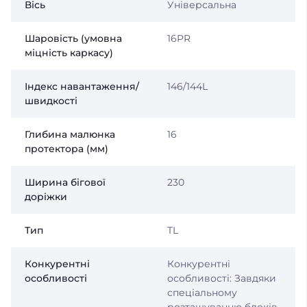
Вісь
Універсальна
Шаровість (умовна
16PR
міцність каркасу)
Індекс навантаження/
146/144L
швидкості
Глибина малюнка
16
протектора (мм)
Ширина бігової
230
доріжки
Тип
TL
Конкурентні
Конкурентні
особливості
особливості: Завдяки
спеціальному