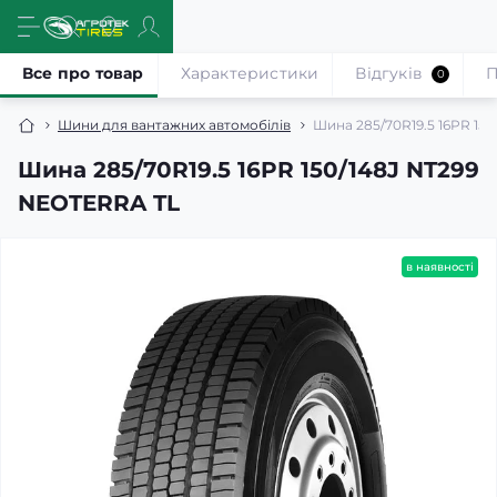
Все про товар
Характеристики
Відгуків
П
0
Шини для вантажних автомобілів
Шина 285/70R19.5 16PR 15
Шина 285/70R19.5 16PR 150/148J NT299
NEOTERRA TL
в наявності