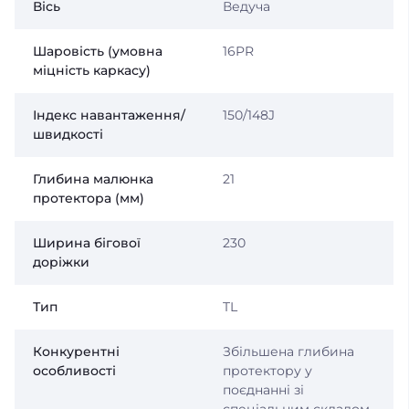
Вісь
Ведуча
Шаровість (умовна
16PR
міцність каркасу)
Індекс навантаження/
150/148J
швидкості
Глибина малюнка
21
протектора (мм)
Ширина бігової
230
доріжки
Тип
TL
Конкурентні
Збільшена глибина
особливості
протектору у
поєднанні зі