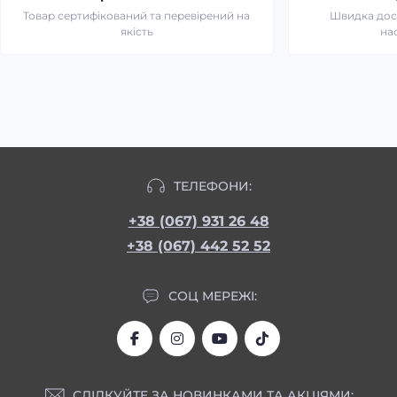
Товар сертифікований та перевірений на
Швидка дост
якість
на
ТЕЛЕФОНИ:
+38 (067) 931 26 48
+38 (067) 442 52 52
СОЦ МЕРЕЖІ:
СЛІДКУЙТЕ ЗА НОВИНКАМИ ТА АКЦІЯМИ: