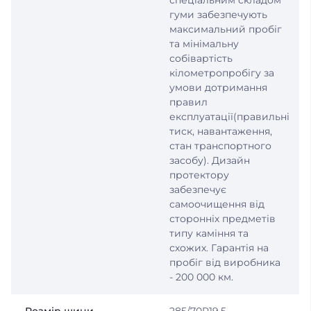
спеціальним складом
гуми забезпечують
максимальний пробіг
та мінімальну
собівартість
кілометропробігу за
умови дотримання
правил
експлуатації(правильні
тиск, навантаження,
стан транспортного
засобу). Дизайн
протектору
забезпечує
самоочищення від
сторонніх предметів
типу каміння та
схожих. Гарантія на
пробіг від виробника
- 200 000 км.