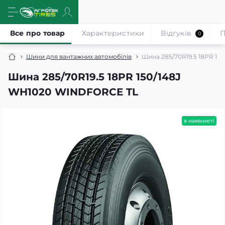
Все про товар
Характеристики
Відгуків
П
0
Шини для вантажних автомобілів
Шина 285/70R19.5 18PR 1
Шина 285/70R19.5 18PR 150/148J
WH1020 WINDFORCE TL
в наявності