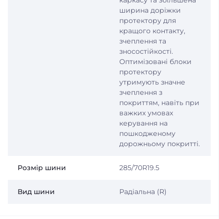
каркасу та збільшена
ширина доріжки
протектору для
кращого контакту,
зчеплення та
зносостійкості.
Оптимізовані блоки
протектору
утримують значне
зчеплення з
покриттям, навіть при
важких умовах
керування на
пошкодженому
дорожньому покритті.
Розмір шини
285/70R19.5
Вид шини
Радіальна (R)