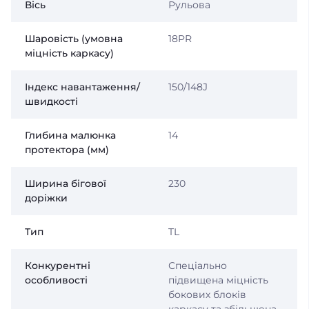
Вісь
Рульова
Шаровість (умовна
18PR
міцність каркасу)
Індекс навантаження/
150/148J
швидкості
Глибина малюнка
14
протектора (мм)
Ширина бігової
230
доріжки
Тип
TL
Конкурентні
Спеціально
особливості
підвищена міцність
бокових блоків