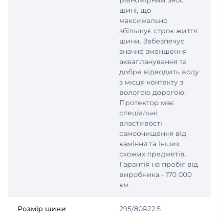
рівномірний знос
шині, що
максимально
збільшує строк життя
шини. Забезпечує
значне зменшення
аквапланування та
добре відводить воду
з місця контакту з
вологою дорогою.
Протектор має
спеціальні
властивості
самоочищення від
каміння та інших
схожих предметів.
Гарантія на пробіг від
виробника - 170 000
км.
Розмір шини
295/80R22.5