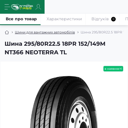
Все про товар
Характеристики
Відгуків
П
0
Шини для вантажних автомобілів
Шина 295/80R22.5 18PR 15
Шина 295/80R22.5 18PR 152/149M
NT366 NEOTERRA TL
в наявності