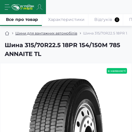
Все про товар
Характеристики
Відгуків
П
0
Шини для вантажних автомобілів
Шина 315/70R22.5 18PR 15
Шина 315/70R22.5 18PR 154/150M 785
ANNAITE TL
в наявності