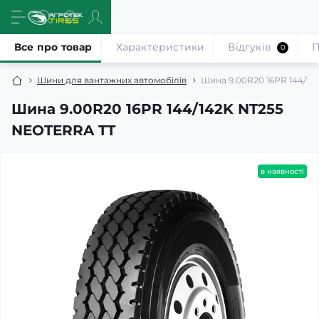
Все про товар
Характеристики
Відгуків
П
0
Шини для вантажних автомобілів
Шина 9.00R20 16PR 144/1
Шина 9.00R20 16PR 144/142K NT255
NEOTERRA TT
в наявності