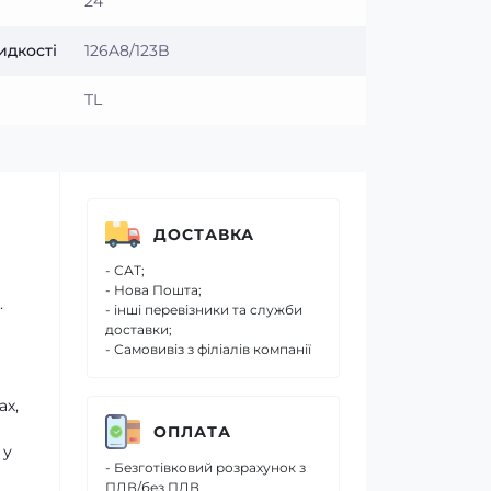
24
идкості
126A8/123B
TL
ДОСТАВКА
- САТ;
- Нова Пошта;
.
- інші перевізники та служби
доставки;
- Самовивіз з філіалів компанії
ах,
ОПЛАТА
 у
- Безготівковий розрахунок з
ПДВ/без ПДВ