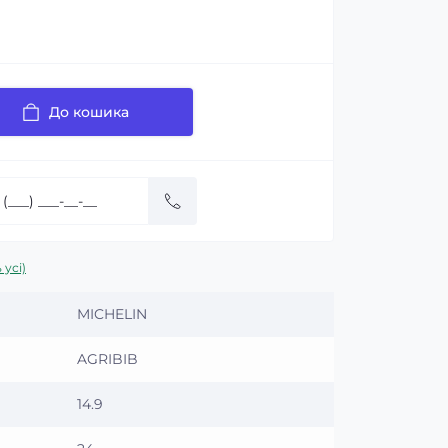
До кошика
 усі)
MICHELIN
AGRIBIB
14.9