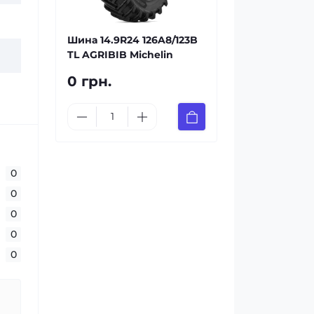
Шина 14.9R24 126A8/123B
TL AGRIBIB Michelin
0 грн.
0
0
0
0
0