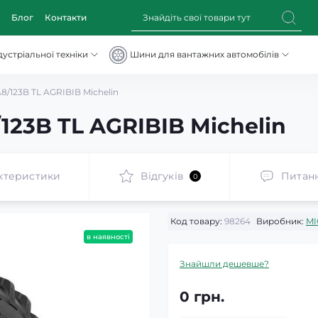
Блог
Контакти
устріальної техніки
Шини для вантажних автомобілів
8/123B TL AGRIBIB Michelin
123B TL AGRIBIB Michelin
ктеристики
Відгуків
Питан
0
Код товару:
98264
Виробник:
MI
в наявності
Знайшли дешевше?
0 грн.