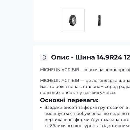
Опис - Шина 14.9R24 1
MICHELIN AGRIBIB – класична повнопрофіл
MICHELIN AGRIBIB — це легендарна шина, 
Багато років вона є еталоном серед раді
польових роботах у важких умовах.
Основні переваги:
Завдяки висоті та формі грунтозачепів з
зменшується пробуксовка що веде до е
вертикальної форми ґрунтозачепа тяго
найближчого конкурента з ідентичним