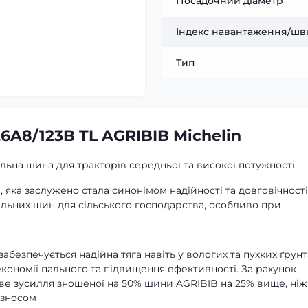
Посадочний діаметр
Індекс навантаження/шв
Тип
26A8/123B TL AGRIBIB Michelin
ьна шина для тракторів середньої та високої потужності
яка заслужено стала синонімом надійності та довговічності
альних шин для сільського господарства, особливо при
абезпечується надійна тяга навіть у вологих та пухких ґрунт
кономії пального та підвищення ефективності. За рахунок
ве зусилля зношеної на 50% шини AGRIBIB на 25% вище, ніж
 зносом