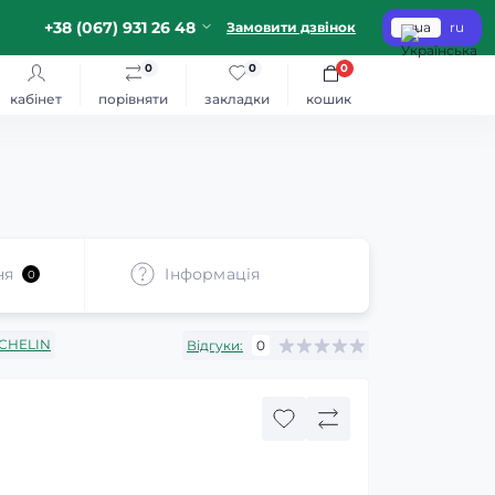
+38 (067) 931 26 48
Замовити дзвінок
ua
ru
0
0
0
кабінет
порівняти
закладки
кошик
ня
Iнформація
0
CHELIN
Відгуки:
0