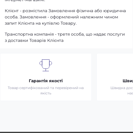
Клієнт - розмістила Замовлення фізична або юридична
особа. Замовлення - оформлений належним чином
запит Клієнта на купівлю Товару.
Транспортна компанія - третя особа, що надає послуги
з доставки Товарів Клієнта
Гарантія якості
Шви
Товар сертифікований та перевірений на
Швидка дост
якість
на