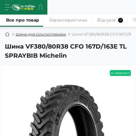
Все про товар
Характеристики
Відгуків
П
0
Шини для сільгосптехніки
Шина VF380/80R38 CFO 167D/163E
Шина VF380/80R38 CFO 167D/163E TL
SPRAYBIB Michelin
в наявності