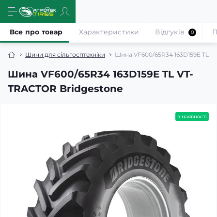
Все про товар
Характеристики
Відгуків
П
0
Шини для сільгосптехніки
Шина VF600/65R34 163D159E TL V
Шина VF600/65R34 163D159E TL VT-
TRACTOR Bridgestone
в наявності