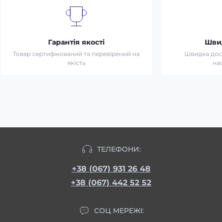
Гарантія якості
Шви
Товар сертифікований та перевірений на
Швидка дост
якість
на
ТЕЛЕФОНИ:
+38 (067) 931 26 48
+38 (067) 442 52 52
СОЦ МЕРЕЖІ: