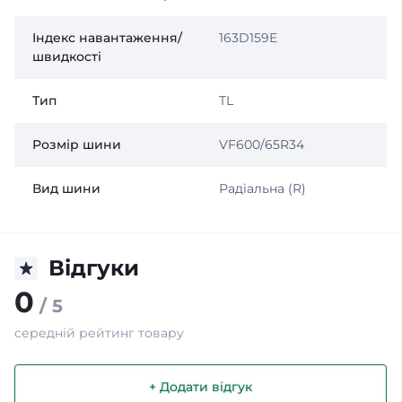
Індекс навантаження/
163D159E
швидкості
Тип
TL
Розмір шини
VF600/65R34
Вид шини
Радіальна (R)
Відгуки
0
/ 5
середній рейтинг товару
+ Додати відгук