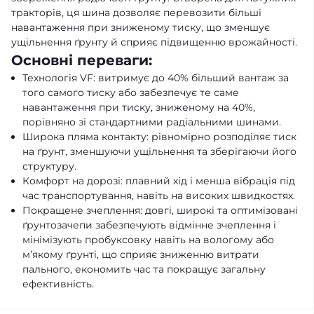
тракторів, ця шина дозволяє перевозити більші
навантаження при зниженому тиску, що зменшує
ущільнення ґрунту й сприяє підвищенню врожайності.
Основні переваги:
Технологія VF: витримує до 40% більший вантаж за
того самого тиску або забезпечує те саме
навантаження при тиску, зниженому на 40%,
порівняно зі стандартними радіальними шинами.
Широка пляма контакту: рівномірно розподіляє тиск
на ґрунт, зменшуючи ущільнення та зберігаючи його
структуру.
Комфорт на дорозі: плавний хід і менша вібрація під
час транспортування, навіть на високих швидкостях.
Покращене зчеплення: довгі, широкі та оптимізовані
ґрунтозачепи забезпечують відмінне зчеплення і
мінімізують пробуксовку навіть на вологому або
м’якому ґрунті, що сприяє зниженню витрати
пального, економить час та покращує загальну
ефективність.